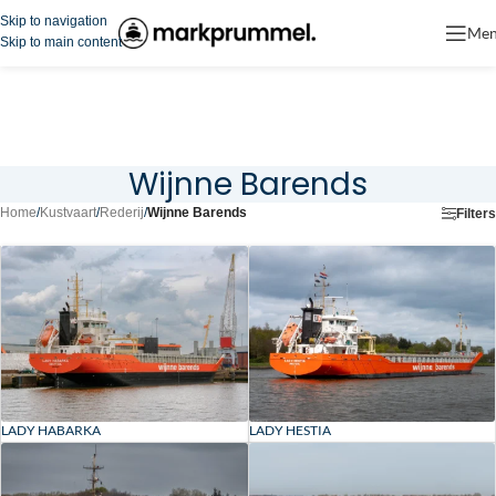
Skip to navigation
Me
Skip to main content
Wijnne Barends
Home
/
Kustvaart
/
Rederij
/
Wijnne Barends
Filters
LADY HABARKA
LADY HESTIA