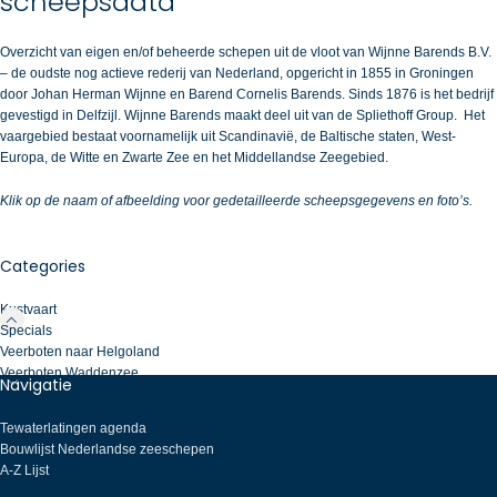
scheepsdata
Overzicht van eigen en/of beheerde schepen uit de vloot van Wijnne Barends B.V.
– de oudste nog actieve rederij van Nederland, opgericht in 1855 in Groningen
door Johan Herman Wijnne en Barend Cornelis Barends. Sinds 1876 is het bedrijf
gevestigd in Delfzijl. Wijnne Barends maakt deel uit van de Spliethoff Group. Het
vaargebied bestaat voornamelijk uit Scandinavië, de Baltische staten, West-
Europa, de Witte en Zwarte Zee en het Middellandse Zeegebied.
Klik op de naam of afbeelding voor gedetailleerde scheepsgegevens en foto’s.
Categories
Kustvaart
Specials
Veerboten naar Helgoland
Veerboten Waddenzee
Navigatie
Tewaterlatingen agenda
Bouwlijst Nederlandse zeeschepen
A-Z Lijst