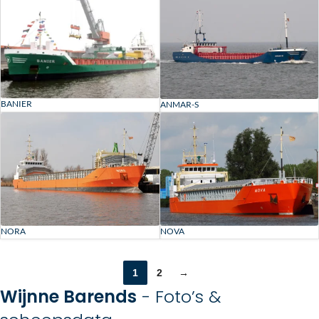
BANIER
ANMAR-S
NORA
NOVA
1
2
→
Wijnne Barends
- Foto’s &