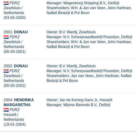
PDRZ
Manager:
Wagenborg Shipping B.V., Delfzijl
Zwartsluis /
Shareholders: W.H. & Jan van Veen, John Hartman,
Netherlands
Naftali Blokzijl & Pol Boon
(03-06-2000)
2001:
DONAU
Owner: B.V. Wantij, Zwartsluis
PDRZ
Manager:
N.V. Scheepvaartbedrijf Poseidon, Delfzijl
Zwartsluis /
Shareholders: W.H. & Jan van Veen, John Hartman,
Netherlands
Naftali Blokzijl & Pol Boon
(00-00-2001)
2002:
DONAU
Owner: B.V. Wantij, Zwartsluis
PDRZ
Manager: N.V. Scheepvaartbedrijf Poseidon, Delfzijl
Zwartsluis /
Shareholders: Jan van Veen, John Hartman, Naftali
Netherlands
Blokzijl & Pol Boon
(00-00-2002)
2004:
HENDRIKA
Owner: Jan de Koning Gans Jr., Hasselt
MARGARETHA
Manager:
Wijnne Barends B.V., Delfzijl
PDRZ
Hasselt /
Netherlands
(19-01-2004)