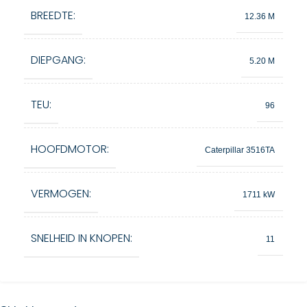
BREEDTE:
12.36 M
DIEPGANG:
5.20 M
TEU:
96
HOOFDMOTOR:
Caterpillar 3516TA
VERMOGEN:
1711 kW
SNELHEID IN KNOPEN:
11