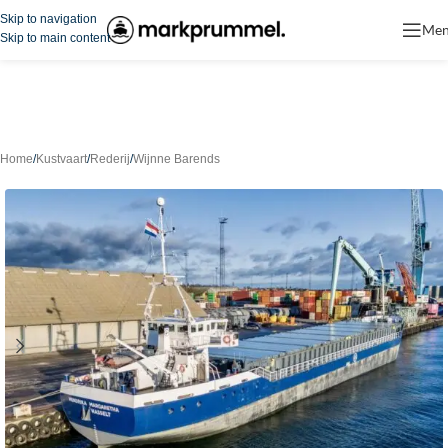
Skip to navigation
Me
Skip to main content
Home
/
Kustvaart
/
Rederij
/
Wijnne Barends