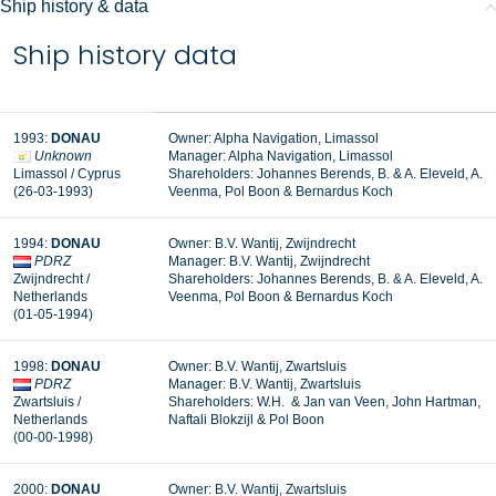
Ship history & data
Ship history data
1993:
DONAU
Owner: Alpha Navigation, Limassol
Unknown
Manager: Alpha Navigation, Limassol
Limassol / Cyprus
Shareholders: Johannes Berends, B. & A. Eleveld, A.
(26-03-1993)
Veenma, Pol Boon & Bernardus Koch
1994:
DONAU
Owner: B.V. Wantij, Zwijndrecht
PDRZ
Manager: B.V. Wantij, Zwijndrecht
Zwijndrecht /
Shareholders: Johannes Berends, B. & A. Eleveld, A.
Netherlands
Veenma, Pol Boon & Bernardus Koch
(01-05-1994)
1998:
DONAU
Owner: B.V. Wantij, Zwartsluis
PDRZ
Manager: B.V. Wantij, Zwartsluis
Zwartsluis /
Shareholders: W.H. & Jan van Veen, John Hartman,
Netherlands
Naftali Blokzijl & Pol Boon
(00-00-1998)
2000:
DONAU
Owner: B.V. Wantij, Zwartsluis