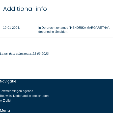
Additional info
19-01-2004:
In Dordrecht renamed “HENDRIKA MARGARETHA”,
departed to IJmuiden.
Latest data adjustment: 23-03-2023
Navigatie
Tewaterlatingen agenda
Bouwlijst Nederlandse zeeschepen
A-Z Lijst
Menu