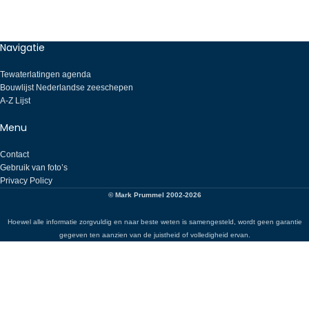
Navigatie
Tewaterlatingen agenda
Bouwlijst Nederlandse zeeschepen
A-Z Lijst
Menu
Contact
Gebruik van foto’s
Privacy Policy
© Mark Prummel 2002-2026
Hoewel alle informatie zorgvuldig en naar beste weten is samengesteld, wordt geen garantie
gegeven ten aanzien van de juistheid of volledigheid ervan.