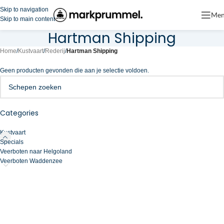
Skip to navigation
Me
Skip to main content
Hartman Shipping
Home
/
Kustvaart
/
Rederij
/
Hartman Shipping
Geen producten gevonden die aan je selectie voldoen.
Categories
Kustvaart
Specials
Veerboten naar Helgoland
Veerboten Waddenzee