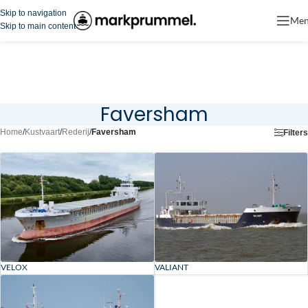
Skip to navigation
Me
Skip to main content
Faversham
Home
/
Kustvaart
/
Rederij
/
Faversham
Filters
VELOX
VALIANT