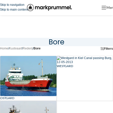
Skip to navigation
Me
Skip to main content
Bore
Home
/
Kustvaart
/
Rederij
/
Bore
Filters
WESTGARD
OSTGARD