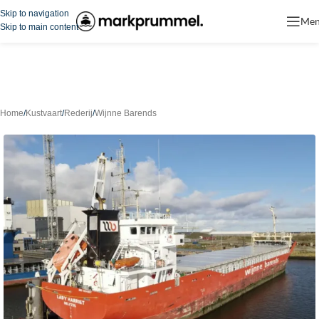
Skip to navigation
Me
Skip to main content
Home
/
Kustvaart
/
Rederij
/
Wijnne Barends