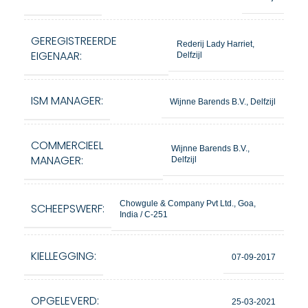
GEREGISTREERDE
Rederij Lady Harriet,
EIGENAAR:
Delfzijl
ISM MANAGER:
Wijnne Barends B.V., Delfzijl
COMMERCIEEL
Wijnne Barends B.V.,
MANAGER:
Delfzijl
Chowgule & Company Pvt Ltd., Goa,
SCHEEPSWERF:
India / C-251
KIELLEGGING:
07-09-2017
OPGELEVERD:
25-03-2021