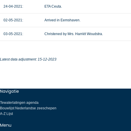
24-04-2021:
ETA Ceuta.
02-05-2021:
Arrived in Eemshaven.
03-05-2021:
Christened by Mrs. Harriët Woudstra.
Latest data adjustment: 15-12-2023
Navigatie
Tewaterlatingen agenda
Bouwlijst Nederlandse zeeschepen
A-Z Lijst
Menu