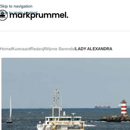
Skip to navigation
Skip to main content
Home
/
Kustvaart
/
Rederij
/
Wijnne Barends
/
LADY ALEXANDRA