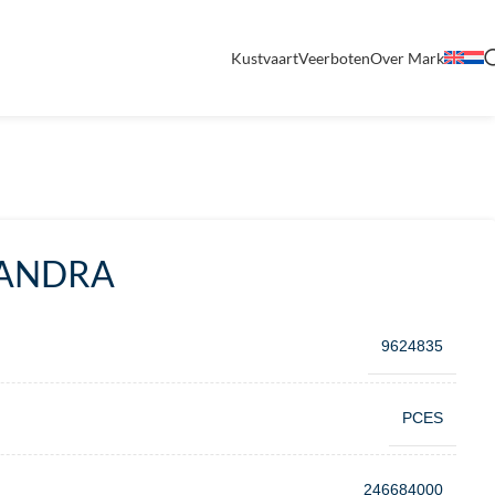
Kustvaart
Veerboten
Over Mark
XANDRA
9624835
PCES
246684000