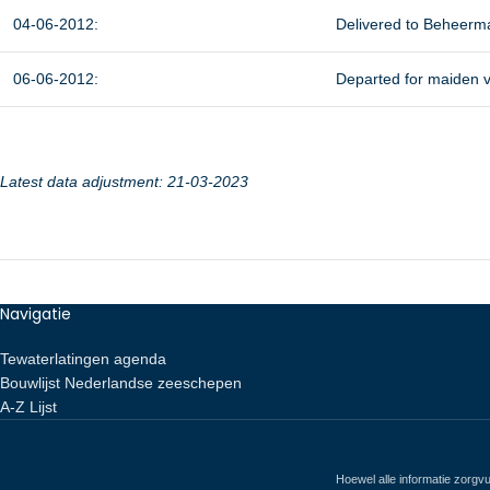
04-06-2012:
Delivered to Beheermaa
06-06-2012:
Departed for maiden v
Latest data adjustment: 21-03-2023
Navigatie
Tewaterlatingen agenda
Bouwlijst Nederlandse zeeschepen
A-Z Lijst
Hoewel alle informatie zorgvu