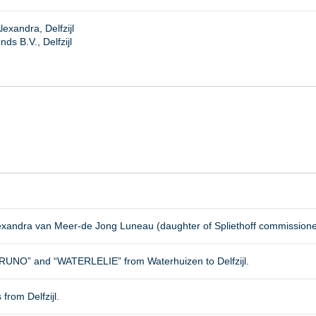
exandra, Delfzijl
s B.V., Delfzijl
lexandra van Meer-de Jong Luneau (daughter of Spliethoff commission
RUNO” and “WATERLELIE” from Waterhuizen to Delfzijl.
 from Delfzijl.