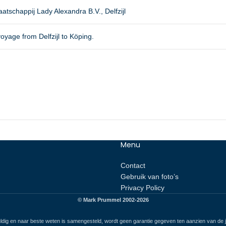
tschappij Lady Alexandra B.V., Delfzijl
oyage from Delfzijl to Köping.
Menu
Contact
Gebruik van foto’s
Privacy Policy
© Mark Prummel 2002-2026
ldig en naar beste weten is samengesteld, wordt geen garantie gegeven ten aanzien van de ju