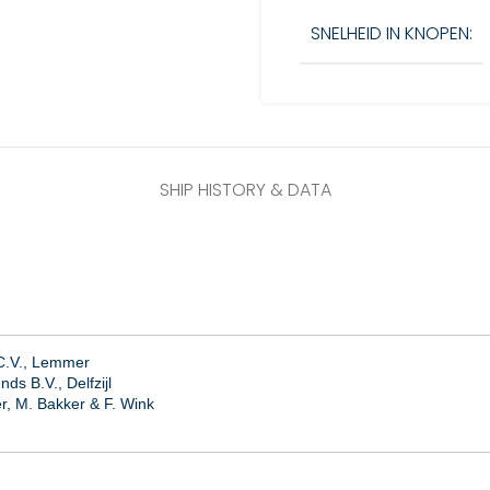
SNELHEID IN KNOPEN:
SHIP HISTORY & DATA
 C.V., Lemmer
ds B.V., Delfzijl
r, M. Bakker & F. Wink