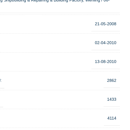
g Shipbuilding & Repairing & Building Factory, Wenling / 06-
21-05-2008
02-04-2010
13-08-2010
:
2862
:
1433
4114