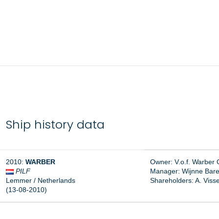
Ship history data
2010:
WARBER
Owner: V.o.f. Warber
PILF
Manager:
Wijnne Baren
Lemmer / Netherlands
Shareholders: A. Visse
(13-08-2010)