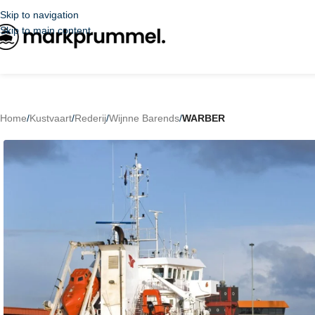
Skip to navigation
Skip to main content
Home
/
Kustvaart
/
Rederij
/
Wijnne Barends
/
WARBER