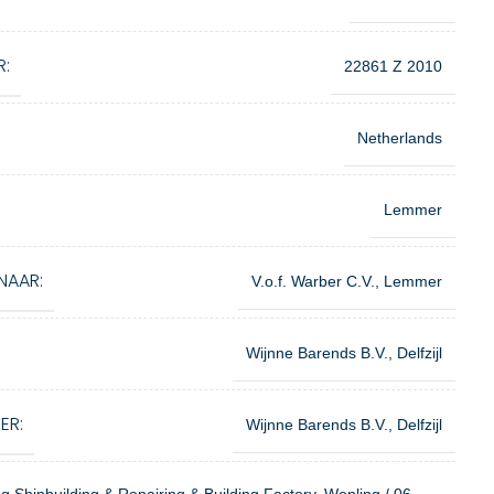
R:
22861 Z 2010
Netherlands
Lemmer
NAAR:
V.o.f. Warber C.V., Lemmer
Wijnne Barends B.V., Delfzijl
ER:
Wijnne Barends B.V., Delfzijl