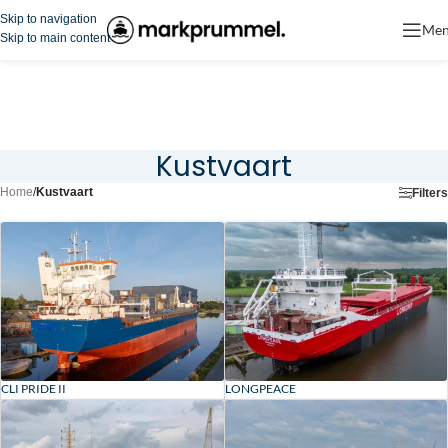
Skip to navigation
Me
Skip to main content
Kustvaart
Home
/
Kustvaart
Filters
CLI PRIDE II
LONGPEACE