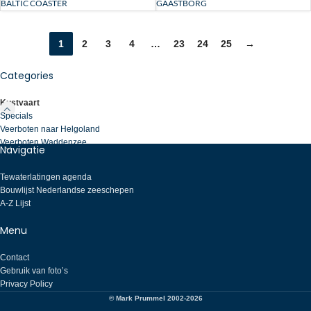
BALTIC COASTER
GAASTBORG
1
2
3
4
…
23
24
25
→
Categories
Kustvaart
Specials
Veerboten naar Helgoland
Veerboten Waddenzee
Navigatie
Tewaterlatingen agenda
Bouwlijst Nederlandse zeeschepen
A-Z Lijst
Menu
Contact
Gebruik van foto’s
Privacy Policy
© Mark Prummel 2002-2026