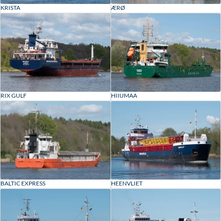
KRISTA
ÆRØ
RIX GULF
HIIUMAA
BALTIC EXPRESS
HEENVLIET