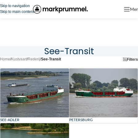
Skip to navigation
Me
Skip to main content
See-Transit
Home
/
Kustvaart
/
Rederij
/
See-Transit
Filters
SEE-ADLER
PETERSBURG