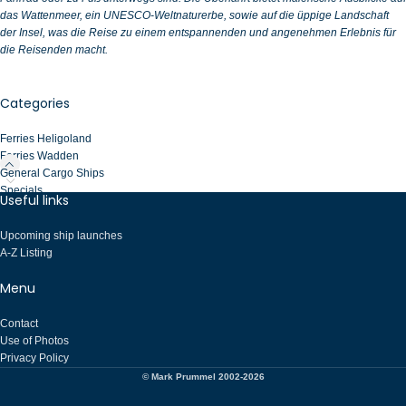
das Wattenmeer, ein UNESCO-Weltnaturerbe, sowie auf die üppige Landschaft
der Insel, was die Reise zu einem entspannenden und angenehmen Erlebnis für
die Reisenden macht.
Categories
Ferries Heligoland
Ferries Wadden
General Cargo Ships
Specials
Useful links
Upcoming ship launches
A-Z Listing
Menu
Contact
Use of Photos
Privacy Policy
© Mark Prummel 2002-2026