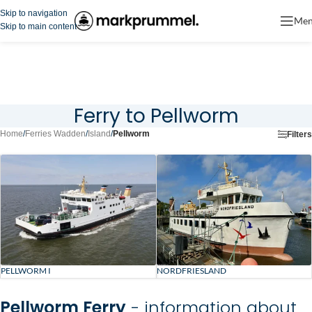
Skip to navigation
Me
Skip to main content
Ferry to Pellworm
Home
/
Ferries Wadden
/
Island
/
Pellworm
Filters
PELLWORM I
NORDFRIESLAND
Pellworm Ferry
- information about