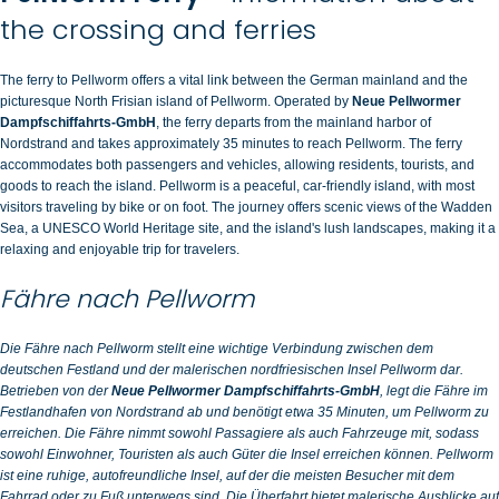
the crossing and ferries
The ferry to Pellworm offers a vital link between the German mainland and the
picturesque North Frisian island of Pellworm. Operated by
Neue Pellwormer
Dampfschiffahrts-GmbH
, the ferry departs from the mainland harbor of
Nordstrand and takes approximately 35 minutes to reach Pellworm. The ferry
accommodates both passengers and vehicles, allowing residents, tourists, and
goods to reach the island. Pellworm is a peaceful, car-friendly island, with most
visitors traveling by bike or on foot. The journey offers scenic views of the Wadden
Sea, a UNESCO World Heritage site, and the island's lush landscapes, making it a
relaxing and enjoyable trip for travelers.
Fähre nach Pellworm
Die Fähre nach Pellworm stellt eine wichtige Verbindung zwischen dem
deutschen Festland und der malerischen nordfriesischen Insel Pellworm dar.
Betrieben von der
Neue Pellwormer Dampfschiffahrts-GmbH
, legt die Fähre im
Festlandhafen von Nordstrand ab und benötigt etwa 35 Minuten, um Pellworm zu
erreichen. Die Fähre nimmt sowohl Passagiere als auch Fahrzeuge mit, sodass
sowohl Einwohner, Touristen als auch Güter die Insel erreichen können. Pellworm
ist eine ruhige, autofreundliche Insel, auf der die meisten Besucher mit dem
Fahrrad oder zu Fuß unterwegs sind. Die Überfahrt bietet malerische Ausblicke auf