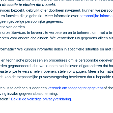
de sectie te vinden die u zoekt.
vices bezoekt, gebruikt of er doorheen navigeert, kunnen we persoo
n functies die je gebruikt. Meer informatie over
persoonlijke informat
een gevoelige persoonlijke gegevens.
tie van derden.
ze Services te leveren, te verbeteren en te beheren, om met u te 
en voor andere doeleinden. We verwerken uw gegevens alleen als w
nformatie?
We kunnen informatie delen in specifieke situaties en met
en technische processen en procedures om je persoonlijke gegevens
worden gegarandeerd, dus we kunnen niet beloven of garanderen dat h
paste wijze te verzamelen, openen, stelen of wijzigen. Meer informati
dt, kan de toepasselijke privacywetgeving betekenen dat u bepaalde 
n uit te oefenen is door een
verzoek om toegang tot gegevens
of do
eving inzake gegevensbescherming.
amelen?
Bekijk de volledige privacyverklaring
.