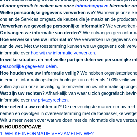
of door gebruik te maken van onze
inhoudsopgave
hieronder om 
Welke persoonlijke gegevens verwerken we?
Wanneer je onze Ser
ons en de Services omgaat, de keuzes die je maakt en de producten e
Verwerken we gevoelige persoonlijke informatie?
We verwerken g
Ontvangen we informatie van derden?
We ontvangen geen informa
Hoe verwerken we uw informatie?
We verwerken uw gegevens om on
aan de wet. Met uw toestemming kunnen we uw gegevens ook verwerk
informatie over
hoe wij uw informatie verwerken
.
In welke situaties en met welke partijen delen we persoonlijke i
persoonlijke gegevens delen
.
Hoe houden we uw informatie veilig?
We hebben organisatorische 
internet of informatieopslagtechnologie kan echter als 100% veilig 
zullen zijn om onze beveiliging te omzeilen en uw informatie op onge
Wat zijn uw rechten?
Afhankelijk van waar u zich geografisch bevin
informatie over
uw privacyrechten
.
Hoe oefent u uw rechten uit?
De eenvoudigste manier om uw rechte
nemen en opvolgen in overeenstemming met de toepasselijke wetg
Wilt u meer weten over wat we doen met de informatie die we verz
INHOUDSOPGAVE
1. WELKE INFORMATIE VERZAMELEN WE?