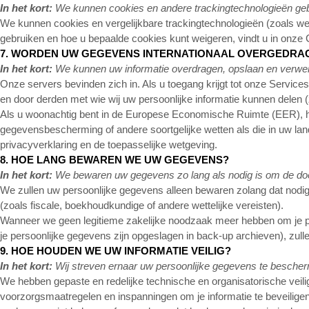
In het kort:
We kunnen cookies en andere trackingtechnologieën gebr
We kunnen cookies en vergelijkbare trackingtechnologieën (zoals webb
gebruiken en hoe u bepaalde cookies kunt weigeren, vindt u in onze 
7. WORDEN UW GEGEVENS INTERNATIONAAL OVERGEDRA
In het kort:
We kunnen uw informatie overdragen, opslaan en verwer
Onze servers bevinden zich in
. Als u toegang krijgt tot onze Service
en door derden met wie wij uw persoonlijke informatie kunnen delen (
Als u woonachtig bent in de Europese Economische Ruimte (EER), het
gegevensbescherming of andere soortgelijke wetten als die in uw l
privacyverklaring en de toepasselijke wetgeving.
8. HOE LANG BEWAREN WE UW GEGEVENS?
In het kort:
We bewaren uw gegevens zo lang als nodig is om de doele
We zullen uw persoonlijke gegevens alleen bewaren zolang dat nodig i
(zoals fiscale, boekhoudkundige of andere wettelijke vereisten).
Wanneer we geen legitieme zakelijke noodzaak meer hebben om je pers
je persoonlijke gegevens zijn opgeslagen in back-up archieven), zull
9. HOE HOUDEN WE UW INFORMATIE VEILIG?
In het kort:
Wij streven ernaar uw persoonlijke gegevens te besche
We hebben gepaste en redelijke technische en organisatorische vei
voorzorgsmaatregelen en inspanningen om je informatie te beveiligen