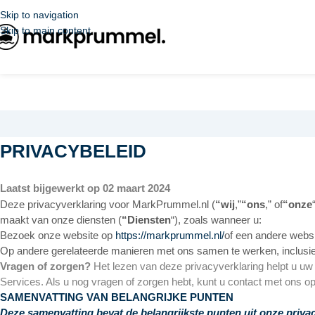
Skip to navigation
Skip to main content
PRIVACYBELEID
Laatst bijgewerkt op 02 maart 2024
Deze privacyverklaring voor MarkPrummel.nl (
“wij
,”
“ons
,” of
“onze
maakt van onze diensten (
“Diensten
“), zoals wanneer u:
Bezoek onze website op
https://markprummel.nl/
of een andere websi
Op andere gerelateerde manieren met ons samen te werken, inclusi
Vragen of zorgen?
Het lezen van deze privacyverklaring helpt u uw
Services. Als u nog vragen of zorgen hebt, kunt u contact met ons
SAMENVATTING VAN BELANGRIJKE PUNTEN
Deze samenvatting bevat de belangrijkste punten uit onze privac