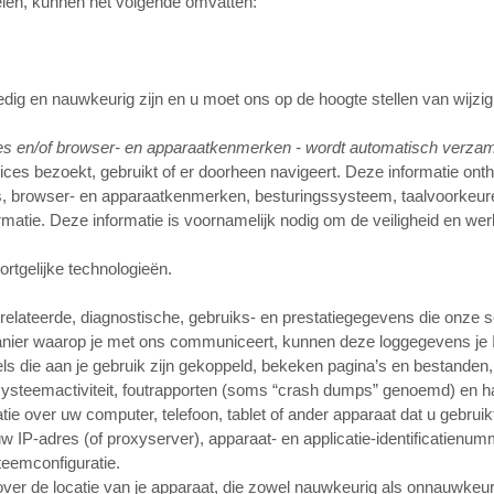
elen, kunnen het volgende omvatten:
ledig en nauwkeurig zijn en u moet ons op de hoogte stellen van wijzig
dres en/of browser- en apparaatkenmerken - wordt automatisch verza
 bezoekt, gebruikt of er doorheen navigeert. Deze informatie onthult 
es, browser- en apparaatkenmerken, besturingssysteem, taalvoorkeure
matie. Deze informatie is voornamelijk nodig om de veiligheid en we
rtgelijke technologieën.
relateerde, diagnostische, gebruiks- en prestatiegegevens die onze
anier waarop je met ons communiceert, kunnen deze loggegevens je IP
mpels die aan je gebruik zijn gekoppeld, bekeken pagina’s en bestanden
 systeemactiviteit, foutrapporten (soms “crash dumps” genoemd) en ha
over uw computer, telefoon, tablet of ander apparaat dat u gebruikt 
IP-adres (of proxyserver), apparaat- en applicatie-identificatienum
teemconfiguratie.
er de locatie van je apparaat, die zowel nauwkeurig als onnauwkeuri