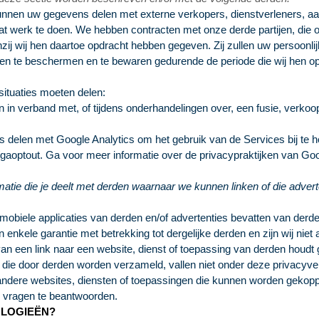
nnen uw gegevens delen met externe verkopers, dienstverleners, a
at werk te doen. We hebben contracten met onze derde partijen, die
zij wij hen daartoe opdracht hebben gegeven. Zij zullen uw persoonlij
n te beschermen en te bewaren gedurende de periode die wij hen opd
situaties moeten delen:
n verband met, of tijdens onderhandelingen over, een fusie, verkoop 
elen met Google Analytics om het gebruik van de Services bij te hou
/gaoptout
. Ga voor meer informatie over de privacypraktijken van Go
rmatie die je deelt met derden waarnaar we kunnen linken of die adver
mobiele applicaties van derden en/of advertenties bevatten van derden
enkele garantie met betrekking tot dergelijke derden en zijn wij niet
an een link naar een website, dienst of toepassing van derden houdt 
e door derden worden verzameld, vallen niet onder deze privacyverkla
 andere websites, diensten of toepassingen die kunnen worden gekoppe
 vragen te beantwoorden.
OLOGIEËN?