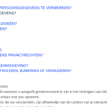
 PERSOONSGEGEVENS TE VERWERKEN?
EGEVENS?
LOGIEËN?
GEN?
S
FIEKE PRIVACYRECHTEN?
KENNISGEVING?
ONTROLEREN, BIJWERKEN OF VERWIJDEREN?
trekt.
rekt wanneer u
aangeeft geïnteresseerd te zijn in het verkrijgen van i
 contact met ons opneemt.
s die we verzamelen, zijn afhankelijk van de context van je interac