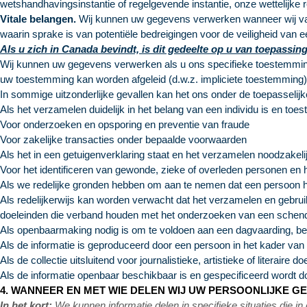
wetshandhavingsinstantie of regelgevende instantie, onze wettelijke r
Vitale belangen.
Wij kunnen uw gegevens verwerken wanneer wij van m
waarin sprake is van potentiële bedreigingen voor de veiligheid van 
Als u zich in Canada bevindt, is dit gedeelte op u van toepassing
Wij kunnen uw gegevens verwerken als u ons specifieke toestemming 
uw toestemming kan worden afgeleid (d.w.z. impliciete toestemming
In sommige uitzonderlijke gevallen kan het ons onder de toepasseli
Als het verzamelen duidelijk in het belang van een individu is en toe
Voor onderzoeken en opsporing en preventie van fraude
Voor zakelijke transacties onder bepaalde voorwaarden
Als het in een getuigenverklaring staat en het verzamelen noodzakeli
Voor het identificeren van gewonde, zieke of overleden personen 
Als we redelijke gronden hebben om aan te nemen dat een persoon het
Als redelijkerwijs kan worden verwacht dat het verzamelen en gebru
doeleinden die verband houden met het onderzoeken van een schend
Als openbaarmaking nodig is om te voldoen aan een dagvaarding, beve
Als de informatie is geproduceerd door een persoon in het kader van
Als de collectie uitsluitend voor journalistieke, artistieke of literaire 
Als de informatie openbaar beschikbaar is en gespecificeerd wordt d
4. WANNEER EN MET WIE DELEN WIJ UW PERSOONLIJKE G
In het kort:
We kunnen informatie delen in specifieke situaties die 