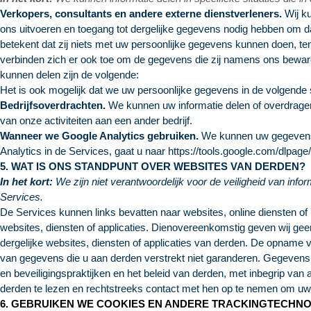
Verkopers, consultants en andere externe dienstverleners.
Wij ku
ons uitvoeren en toegang tot dergelijke gegevens nodig hebben om d
betekent dat zij niets met uw persoonlijke gegevens kunnen doen, ten
verbinden zich er ook toe om de gegevens die zij namens ons beware
kunnen delen zijn de volgende:
Het is ook mogelijk dat we uw persoonlijke gegevens in de volgende 
Bedrijfsoverdrachten.
We kunnen uw informatie delen of overdragen i
van onze activiteiten aan een ander bedrijf.
Wanneer we Google Analytics gebruiken.
We kunnen uw gegevens d
Analytics in de Services, gaat u naar
https://tools.google.com/dlpage
5. WAT IS ONS STANDPUNT OVER WEBSITES VAN DERDEN?
In het kort:
We zijn niet verantwoordelijk voor de veiligheid van info
Services.
De Services kunnen links bevatten naar websites, online diensten of 
websites, diensten of applicaties. Dienovereenkomstig geven wij geen 
dergelijke websites, diensten of applicaties van derden. De opname v
van gegevens die u aan derden verstrekt niet garanderen. Gegevens di
en beveiligingspraktijken en het beleid van derden, met inbegrip van
derden te lezen en rechtstreeks contact met hen op te nemen om uw
6. GEBRUIKEN WE COOKIES EN ANDERE TRACKINGTECHN