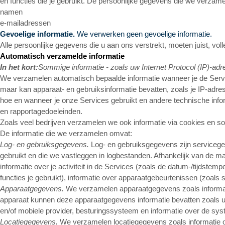
en functies die je gebruikt. De persoonlijke gegevens die we verzam
namen
e-mailadressen
Gevoelige informatie.
We verwerken geen gevoelige informatie.
Alle persoonlijke gegevens die u aan ons verstrekt, moeten juist, vol
Automatisch verzamelde informatie
In het kort:
Sommige informatie - zoals uw Internet Protocol (IP)-a
We verzamelen automatisch bepaalde informatie wanneer je de Services
maar kan apparaat- en gebruiksinformatie bevatten, zoals je IP-adr
hoe en wanneer je onze Services gebruikt en andere technische infor
en rapportagedoeleinden.
Zoals veel bedrijven verzamelen we ook informatie via cookies en soo
De informatie die we verzamelen omvat:
Log- en gebruiksgegevens.
Log- en gebruiksgegevens zijn servicege
gebruikt en die we vastleggen in logbestanden. Afhankelijk van de m
informatie over je activiteit in de Services (zoals de datum-/tijdste
functies je gebruikt), informatie over apparaatgebeurtenissen (zoals
Apparaatgegevens.
We verzamelen apparaatgegevens zoals informatie 
apparaat kunnen deze apparaatgegevens informatie bevatten zoals uw 
en/of mobiele provider, besturingssysteem en informatie over de sys
Locatiegegevens.
We verzamelen locatiegegevens zoals informatie ov