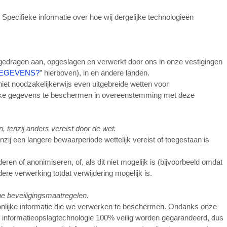
pecifieke informatie over hoe wij dergelijke technologieën
gedragen aan, opgeslagen en verwerkt door ons in onze vestigingen
GEGEVENS?
” hierboven), in
en andere landen.
et noodzakelijkerwijs even uitgebreide wetten voor
lijke gegevens te beschermen in overeenstemming met deze
 tenzij anders vereist door de wet.
zij een langere bewaarperiode wettelijk vereist of toegestaan is
 of anonimiseren, of, als dit niet mogelijk is (bijvoorbeeld omdat
re verwerking totdat verwijdering mogelijk is.
e beveiligingsmaatregelen.
oonlijke informatie die we verwerken te beschermen. Ondanks onze
of informatieopslagtechnologie 100% veilig worden gegarandeerd, dus