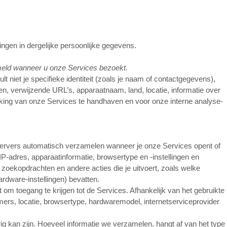
ingen in dergelijke persoonlijke gegevens.
meld wanneer u onze Services bezoekt.
niet je specifieke identiteit (zoals je naam of contactgegevens),
n, verwijzende URL’s, apparaatnaam, land, locatie, informatie over
rking van onze Services te handhaven en voor onze interne analyse-
 servers automatisch verzamelen wanneer je onze Services opent of
-adres, apparaatinformatie, browsertype en -instellingen en
, zoekopdrachten en andere acties die je uitvoert, zoals welke
rdware-instellingen) bevatten.
om toegang te krijgen tot de Services. Afhankelijk van het gebruikte
mers, locatie, browsertype, hardwaremodel, internetserviceprovider
g kan zijn. Hoeveel informatie we verzamelen, hangt af van het type