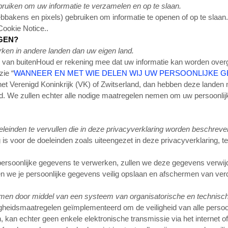
uiken om uw informatie te verzamelen en op te slaan.
akens en pixels) gebruiken om informatie te openen of op te slaan. S
Cookie Notice.
.
GEN?
ken in andere landen dan uw eigen land.
s van buiten
Houd er rekening mee dat uw informatie kan worden over
zie “
WANNEER EN MET WIE DELEN WIJ UW PERSOONLIJKE 
 Verenigd Koninkrijk (VK) of Zwitserland, dan hebben deze landen ni
and. We zullen echter alle nodige maatregelen nemen om uw persoon
inden te vervullen die in deze privacyverklaring worden beschreven,
s voor de doeleinden zoals uiteengezet in deze privacyverklaring, ten
oonlijke gegevens te verwerken, zullen we deze gegevens verwijderen
en we je persoonlijke gegevens veilig opslaan en afschermen van verde
rmen door middel van een systeem van organisatorische en technisch
ligheidsmaatregelen geïmplementeerd om de veiligheid van alle pers
, kan echter geen enkele elektronische transmissie via het internet 