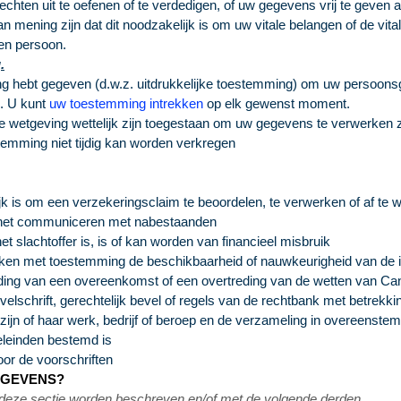
echten uit te oefenen of te verdedigen, of uw gegevens vrij te geven a
ening zijn dat dit noodzakelijk is om uw vitale belangen of de vital
een persoon.
.
hebt gegeven (d.w.z. uitdrukkelijke toestemming) om uw persoonsgeg
). U kunt
uw toestemming intrekken
op elk gewenst moment.
jke wetgeving wettelijk zijn toegestaan om uw gegevens te verwerken
stemming niet tijdig kan worden verkregen
jk is om een verzekeringsclaim te beoordelen, te verwerken of af te 
en het communiceren met nabestaanden
 slachtoffer is, is of kan worden van financieel misbruik
iken met toestemming de beschikbaarheid of nauwkeurigheid van de in
ing van een overeenkomst of een overtreding van de wetten van Can
lschrift, gerechtelijk bevel of regels van de rechtbank met betrekk
 zijn of haar werk, bedrijf of beroep en de verzameling in overeenst
doeleinden bestemd is
oor de voorschriften
EGEVENS?
in deze sectie worden beschreven en/of met de volgende derden.