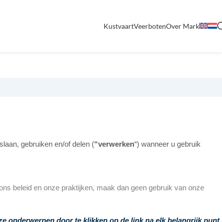
Kustvaart
Veerboten
Over Mark
laan, gebruiken en/of delen (
“verwerken
“) wanneer u gebruik
t ons beleid en onze praktijken, maak dan geen gebruik van onze
e onderwerpen door te klikken op de link na elk belangrijk punt