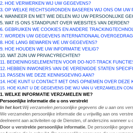
2. HOE VERWERKEN WIJ UW GEGEVENS?
3.
OP WELKE RECHTSGRONDEN BASEREN WIJ ONS OM UW
4. WANNEER EN MET WIE DELEN WIJ UW PERSOONLIJKE G
5. WAT IS ONS STANDPUNT OVER WEBSITES VAN DERDEN?
6. GEBRUIKEN WE COOKIES EN ANDERE TRACKINGTECHNO
7. WORDEN UW GEGEVENS INTERNATIONAAL OVERGEDRA
8. HOE LANG BEWAREN WE UW GEGEVENS?
9. HOE HOUDEN WE UW INFORMATIE VEILIG?
10. WAT ZIJN UW PRIVACYRECHTEN?
11. BEDIENINGSELEMENTEN VOOR DO-NOT-TRACK FUNCTIE
12. HEBBEN INWONERS VAN DE VERENIGDE STATEN SPECI
13. PASSEN WE DEZE KENNISGEVING AAN?
14. HOE KUNT U CONTACT MET ONS OPNEMEN OVER DEZE 
15. HOE KUNT U DE GEGEVENS DIE WIJ VAN U VERZAMELEN C
1. WELKE INFORMATIE VERZAMELEN WE?
Persoonlijke informatie die u ons verstrekt
In het kort:
Wij verzamelen persoonlijke gegevens die u aan ons vers
We verzamelen persoonlijke informatie die u vrijwillig aan ons verst
deelneemt aan activiteiten op de Diensten, of anderszins wanneer u
Door u verstrekte persoonlijke informatie.
De persoonlijke gegeven