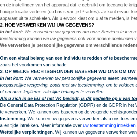
en de instellingen van het apparaat dat je gebruikt om toegang te k
huidige locatie vertellen (op basis van je IP-adres). Je kunt ervoor k
apparaat uit te schakelen. Als u ervoor kiest om u af te melden, is h
2. HOE VERWERKEN WIJ UW GEGEVENS?
In het kort:
We verwerken uw gegevens om onze Services te leveren,
toestemming kunnen we uw gegevens ook voor andere doeleinden v
We verwerken je persoonlijke gegevens om verschillende redene
Om een vitaal belang van een individu te redden of te bescherm
zoals het voorkomen van schade.
3. OP WELKE RECHTSGRONDEN BASEREN WIJ ONS OM UW
In het kort:
We verwerken uw persoonlijke gegevens alleen wanneer we
toepasselijke wetgeving, zoals met uw toestemming, om te voldoen 
of om onze legitieme zakelijke belangen te vervullen.
Als u zich in de EU of het VK bevindt, is dit gedeelte op u van t
De General Data Protection Regulation (GDPR) en de GDPR in het Ve
te verwerken. We kunnen ons baseren op de volgende rechtsgronde
Instemming.
We kunnen uw gegevens verwerken als u ons toestemmi
allen tijde intrekken. Meer informatie over
uw toestemming intrekken
.
Wettelijke verplichtingen.
Wij kunnen uw gegevens verwerken wanneer