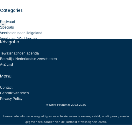
Categories
Kustvaart
Specials
Veerboten naar Helgoland
Veerboten Waddenzee
Navigatie
Tewaterlatingen agenda
Bouwlijst Nederlandse zeeschepen
A-Z Lijst
Menu
Contact
Gebruik van foto’s
Privacy Policy
© Mark Prummel 2002-2026
Hoewel alle informatie zorgvuldig en naar beste weten is samengesteld, wordt geen garantie
gegeven ten aanzien van de juistheid of volledigheid ervan.