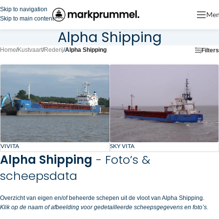
Skip to navigation
Me
Skip to main content
Alpha Shipping
Home
/
Kustvaart
/
Rederij
/
Alpha Shipping
Filters
VIVITA
SKY VITA
Alpha Shipping
- Foto’s &
scheepsdata
Overzicht van eigen en/of beheerde schepen uit de vloot van Alpha Shipping.
Klik op de naam of afbeelding voor gedetailleerde scheepsgegevens en foto’s.