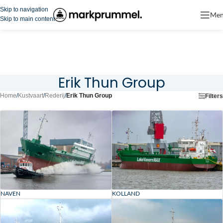
Skip to navigation
Me
Skip to main content
Erik Thun Group
Home
/
Kustvaart
/
Rederij
/
Erik Thun Group
Filters
NAVEN
KOLLAND