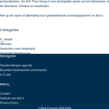
producttankers. De Erik Thun Group is een belangrijke speler op het Vänermeer, in
de Noordzee, Oostzee en daarbuiten.
Klik op de naam of afbeelding voor gedetailleerde scheepsgegevens en foto’s.
Categories
Kustvaart
Specials
Veerboten naar Helgoland
Veerboten Waddenzee
Navigatie
Tewaterlatingen agenda
Bouwlijst Nederlandse zeeschepen
A-Z Lijst
Menu
Contact
Gebruik van foto’s
Privacy Policy
© Mark Prummel 2002-2026