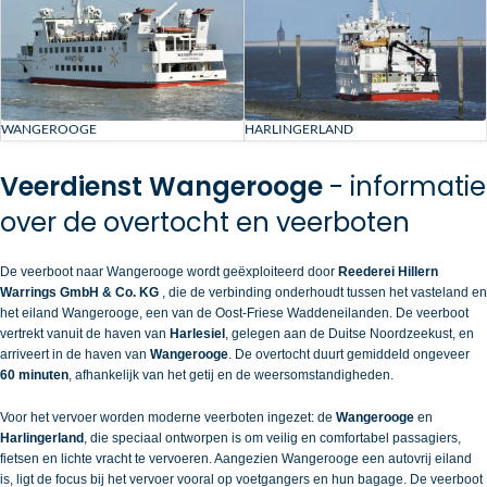
WANGEROOGE
HARLINGERLAND
Veerdienst Wangerooge
- informatie
over de overtocht en veerboten
De veerboot naar Wangerooge wordt geëxploiteerd door
Reederei Hillern
Warrings GmbH & Co. KG
, die de verbinding onderhoudt tussen het vasteland en
het eiland Wangerooge, een van de Oost-Friese Waddeneilanden. De veerboot
vertrekt vanuit de haven van
Harlesiel
, gelegen aan de Duitse Noordzeekust, en
arriveert in de haven van
Wangerooge
. De overtocht duurt gemiddeld ongeveer
60 minuten
, afhankelijk van het getij en de weersomstandigheden.
Voor het vervoer worden moderne veerboten ingezet: de
Wangerooge
en
Harlingerland
, die speciaal ontworpen is om veilig en comfortabel passagiers,
fietsen en lichte vracht te vervoeren. Aangezien Wangerooge een autovrij eiland
is, ligt de focus bij het vervoer vooral op voetgangers en hun bagage. De veerboot