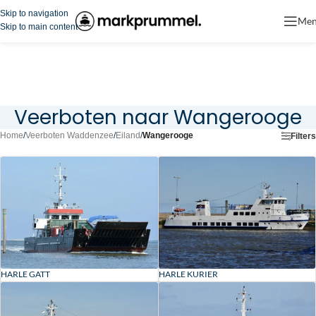
Skip to navigation
Me
Skip to main content
Veerboten naar Wangerooge
Home
/
Veerboten Waddenzee
/
Eiland
/
Wangerooge
Filters
HARLE GATT
HARLE KURIER