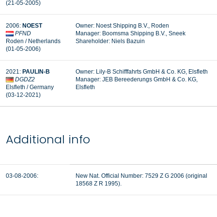
(21-05-2005)
2006:
NOEST
Owner: Noest Shipping B.V., Roden
PFND
Manager:
Boomsma Shipping B.V., Sneek
Roden / Netherlands
Shareholder: Niels Bazuin
(01-05-2006)
2021:
PAULIN-B
Owner: Lily-B Schifffahrts GmbH & Co. KG, Elsfleth
DGDZ2
Manager:
JEB Bereederungs GmbH & Co. KG,
Elsfleth / Germany
Elsfleth
(03-12-2021)
Additional info
03-08-2006:
New Nat. Official Number: 7529 Z G 2006 (original
18568 Z R 1995).