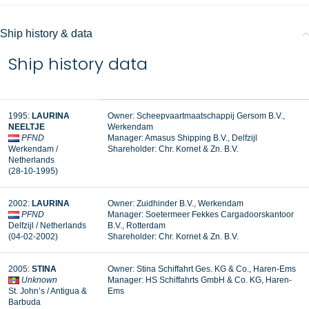
Ship history & data
Ship history data
1995:
LAURINA
Owner: Scheepvaartmaatschappij Gersom B.V.,
NEELTJE
Werkendam
PFND
Manager:
Amasus Shipping B.V., Delfzijl
Werkendam /
Shareholder:
Chr. Kornet & Zn. B.V.
Netherlands
(28-10-1995)
2002:
LAURINA
Owner: Zuidhinder B.V., Werkendam
PFND
Manager: Soetermeer Fekkes Cargadoorskantoor
Delfzijl / Netherlands
B.V., Rotterdam
(04-02-2002)
Shareholder: Chr. Kornet & Zn. B.V.
2005:
STINA
Owner: Stina Schiffahrt Ges. KG & Co., Haren-Ems
Unknown
Manager: HS Schiffahrts GmbH & Co. KG, Haren-
St. John’s / Antigua &
Ems
Barbuda