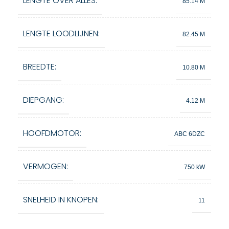
LENGTE OVER ALLES:
85.14 M
LENGTE LOODLIJNEN:
82.45 M
BREEDTE:
10.80 M
DIEPGANG:
4.12 M
HOOFDMOTOR:
ABC 6DZC
VERMOGEN:
750 kW
SNELHEID IN KNOPEN:
11