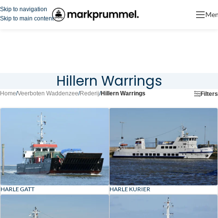
Skip to navigation
Me
Skip to main content
Hillern Warrings
Home
/
Veerboten Waddenzee
/
Rederij
/
Hillern Warrings
Filters
HARLE GATT
HARLE KURIER