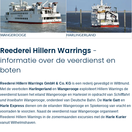
WANGEROOGE
HARLINGERLAND
Reederei Hillern Warrings
-
informatie over de veerdienst en
boten
Reederei Hillern Warrings GmbH & Co. KG
is een rederij gevestigd in Wittmund.
Met de veerboten
Harlingerland
en
Wangerooge
exploiteert Hillern Warrings de
veerdienst tussen het eiland
Wangerooge
en Harlesiel in opdracht van
Schifffahrt
und Inselbahn Wangerooge
, onderdeel van Deutsche Bahn. De
Harle Gatt
en
Harle Express
dienen om de eilanden Wangerooge en Spiekeroog van vracht en
voorraden te voorzien. Naast de veerdienst naar Wangerooge organiseert
Reederei Hillern Warrings in de zomermaanden excursies met de
Harle Kurier
vanuit Wilhelmshaven.