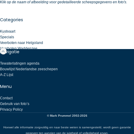
Klik op de naam of afbeelding voor gedetailleerde scheepsgegevens en foto's.
Categories
Kustvaart
Specials
Veerboten naar Helgoland
Veerboten Waddenzee
Navigatie
Tewaterlatingen agenda
Bouwlijst Nederlandse zeeschepen
A-Z Lijst
Menu
Contact
Gebruik van foto’s
Privacy Policy
© Mark Prummel 2002-2026
Hoewel alle informatie zorgvuldig en naar beste weten is samengesteld, wordt geen garantie
gegeven ten aanzien van de juistheid of volledigheid ervan.