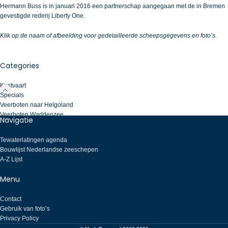
Hermann Buss is in januari 2016 een partnerschap aangegaan met de in Bremen
gevestigde rederij Liberty One.
Klik op de naam of afbeelding voor gedetailleerde scheepsgegevens en foto’s.
Categories
Kustvaart
Specials
Veerboten naar Helgoland
Veerboten Waddenzee
Navigatie
Tewaterlatingen agenda
Bouwlijst Nederlandse zeeschepen
A-Z Lijst
Menu
Contact
Gebruik van foto’s
Privacy Policy