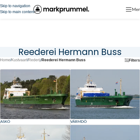
Skip to navigation
Me
Skip to main content
Reederei Hermann Buss
Home
/
Kustvaart
/
Rederij
/
Reederei Hermann Buss
Filters
ASKÖ
VÄRMDÖ