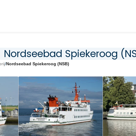
Nordseebad Spiekeroog (N
rij
/
Nordseebad Spiekeroog (NSB)