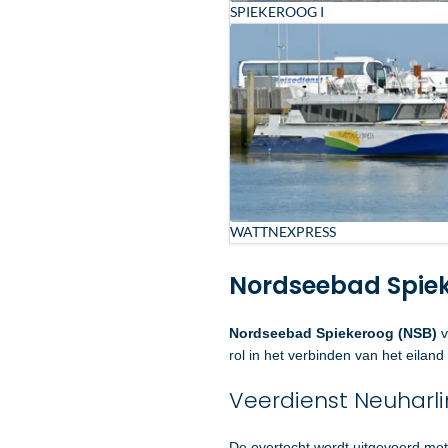
SPIEKEROOG I
WATTNEXPRESS
Nordseebad Spie
Nordseebad Spiekeroog (NSB)
v
rol in het verbinden van het eilan
Veerdienst Neuharli
De overtocht wordt uitgevoerd me