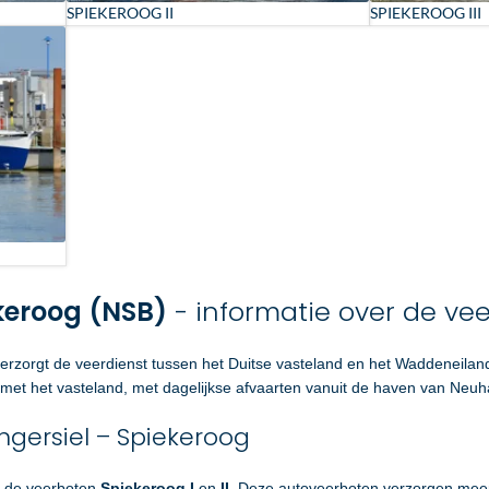
SPIEKEROOG II
SPIEKEROOG III
keroog (NSB)
- informatie over de ve
erzorgt de veerdienst tussen het Duitse vasteland en het Waddeneila
d met het vasteland, met dagelijkse afvaarten vanuit de haven van Neuha
ngersiel – Spiekeroog
t de veerboten
Spiekeroog I
en
II
. Deze autoveerboten verzorgen meerd