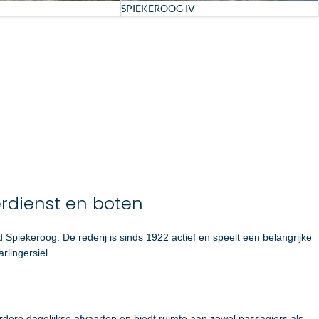
SPIEKEROOG IV
erdienst en boten
nd
Spiekeroog
. De rederij is sinds 1922 actief en speelt een belangrijke
rlingersiel.
ere dagelijkse afvaarten en biedt ruimte aan zowel passagiers als