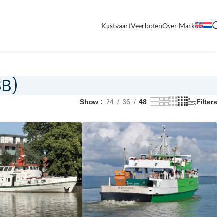
Kustvaart
Veerboten
Over Mark
SB)
Show
24
36
48
Filters