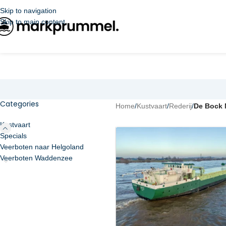
Skip to navigation
Skip to main content
Categories
Home
/
Kustvaart
/
Rederij
/
De Bock 
Kustvaart
Specials
Veerboten naar Helgoland
Veerboten Waddenzee