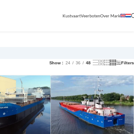
Kustvaart
Veerboten
Over Mark
Show
24
36
48
Filters