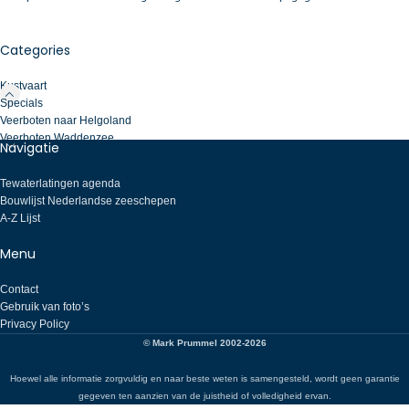
Categories
Kustvaart
Specials
Veerboten naar Helgoland
Veerboten Waddenzee
Navigatie
Tewaterlatingen agenda
Bouwlijst Nederlandse zeeschepen
A-Z Lijst
Menu
Contact
Gebruik van foto’s
Privacy Policy
© Mark Prummel 2002-2026
Hoewel alle informatie zorgvuldig en naar beste weten is samengesteld, wordt geen garantie
gegeven ten aanzien van de juistheid of volledigheid ervan.