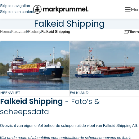
Skip to navigation
Me
Skip to main content
Falkeid Shipping
Home
/
Kustvaart
/
Rederij
/
Falkeid Shipping
Filters
HEENVLIET
FALKLAND
Falkeid Shipping
- Foto’s &
scheepsdata
Overzicht van eigen en/of beheerde schepen uit de vloot van Falkeid Shipping AS.
Klik op de naam of afbeelding voor gedetailleerde scheepsgegevens en foto’s.