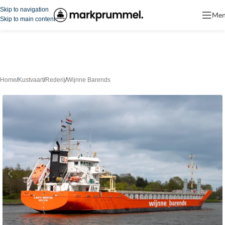
Skip to navigation
Me
Skip to main content
Home
/
Kustvaart
/
Rederij
/
Wijnne Barends