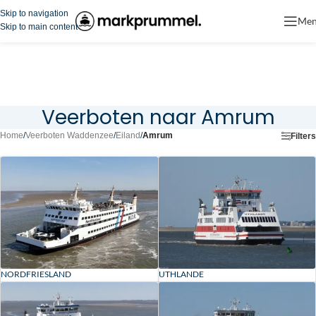
Skip to navigation
Me
Skip to main content
Veerboten naar Amrum
Home
/
Veerboten Waddenzee
/
Eiland
/
Amrum
Filters
NORDFRIESLAND
UTHLANDE