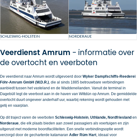
SCHLESWIG-HOLSTEIN
NORDERAUE
Veerdienst Amrum
- informatie over
de overtocht en veerboten
De veerdienst naar Amrum wordt uitgevoerd door
Wyker Dampfschiffs‑Reederei
Föhr‑Amrum GmbH (W.D.R.)
, die al sinds 1885 betrouwbare verbindingen
aanbiedt tussen het vasteland en de Waddeneilanden. Vanuit de terminal in
Dagebüll legt de veerboot aan in de haven van Wittdün op Amrum. De gemiddelde
overtocht duurt ongeveer anderhalf uur, waarbij rekening wordt gehouden met
getij en vaarplan.
Op dit traject varen de veerboten
Schleswig‑Holstein
,
Uthlande, Nordfriesland
en
Norderaue
, die elk plaats bieden aan zowel passagiers als voertuigen en zijn
uitgerust met moderne boordfaciliteiten. Een snelle verbindingsoptie wordt
verzorgd door de gecharterde katamaran
Adler Rüm Hart
, ideaal voor