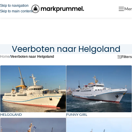
Skip to navigation
Me
Skip to main content
Veerboten naar Helgoland
Home
/
Veerboten naar Helgoland
Filters
HELGOLAND
FUNNY GIRL