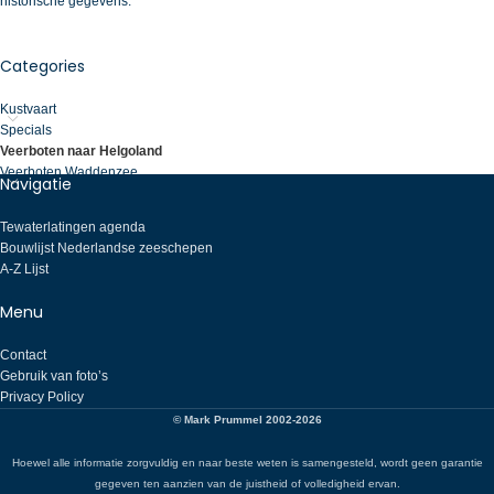
historische gegevens.
Categories
Kustvaart
Specials
Veerboten naar Helgoland
Veerboten Waddenzee
Navigatie
Tewaterlatingen agenda
Bouwlijst Nederlandse zeeschepen
A-Z Lijst
Menu
Contact
Gebruik van foto’s
Privacy Policy
© Mark Prummel 2002-2026
Hoewel alle informatie zorgvuldig en naar beste weten is samengesteld, wordt geen garantie
gegeven ten aanzien van de juistheid of volledigheid ervan.