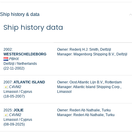
Ship history & data
Ship history data
2002:
Owner: Rederij H.J. Smith, Delfzijl
WESTERSCHELDEBORG
Manager:
Wagenborg Shipping B.V., Delfzijl
PBHX
Delfzijl / Netherlands
(22-11-2002)
2007:
ATLANTIC ISLAND
Owner: Oost Atlantic Lijn B.V., Rotterdam
C4VM2
Manager: Atlantic Island Shipping Corp.,
Limassol / Cyprus
Limassol
(18-05-2007)
2025:
JOLIE
Owner: Rederi Ab Nathalie, Turku
C4VM2
Manager:
Rederi Ab Nathalie, Turku
Limassol / Cyprus
(08-09-2025)