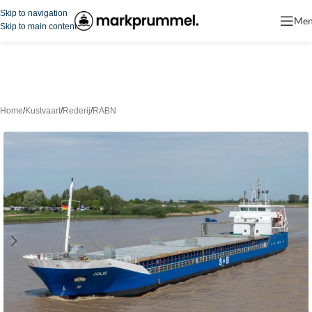
Skip to navigation
Me
Skip to main content
Home
/
Kustvaart
/
Rederij
/
RABN