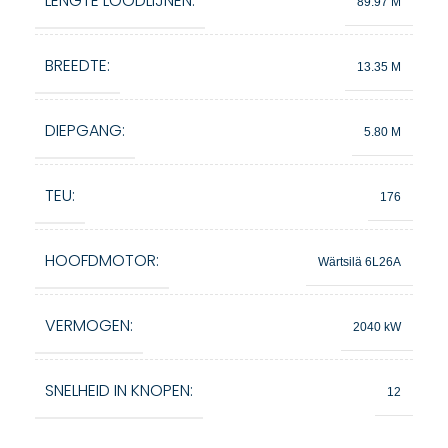
LENGTE LOODLIJNEN:
89.97 M
BREEDTE:
13.35 M
DIEPGANG:
5.80 M
TEU:
176
HOOFDMOTOR:
Wärtsilä 6L26A
VERMOGEN:
2040 kW
SNELHEID IN KNOPEN:
12