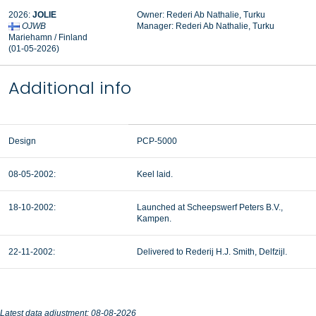
2026:
JOLIE
Owner: Rederi Ab Nathalie, Turku
OJWB
Manager:
Rederi Ab Nathalie, Turku
Mariehamn / Finland
(01-05-2026)
Additional info
Design
PCP-5000
08-05-2002:
Keel laid.
18-10-2002:
Launched at Scheepswerf Peters B.V.,
Kampen.
22-11-2002:
Delivered to Rederij H.J. Smith, Delfzijl.
Latest data adjustment: 08-08-2026