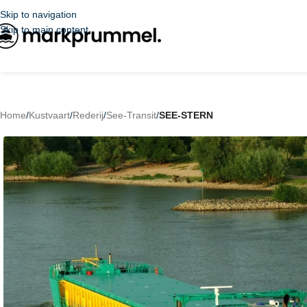
Skip to navigation
Skip to main content
Home
/
Kustvaart
/
Rederij
/
See-Transit
/
SEE-STERN