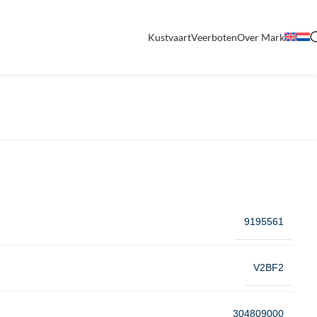
Kustvaart
Veerboten
Over Mark
9195561
V2BF2
304809000