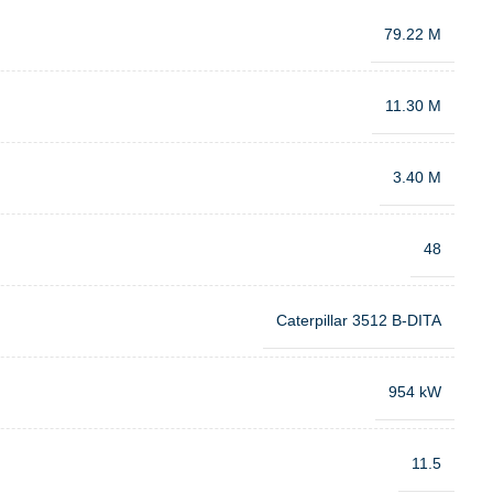
79.22 M
11.30 M
3.40 M
48
Caterpillar 3512 B-DITA
954 kW
11.5