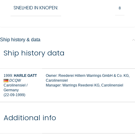
SNELHEID IN KNOPEN:
8
Ship history & data
Ship history data
1999:
HARLE GATT
Owner: Reederei Hillern Warrings GmbH & Co. KG,
DCQW
Carolinensiel
Carolinensiel
/
Manager:
Warrings Reederei KG, Carolinensiel
Germany
(22-09-1999
)
Additional info