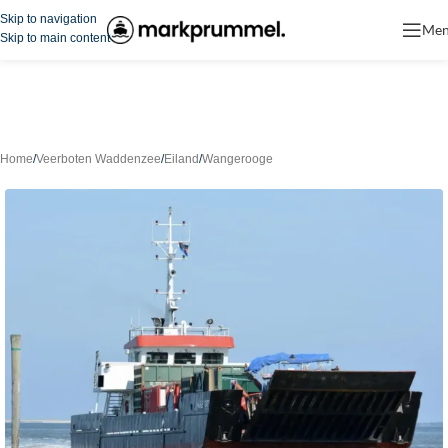
Skip to navigation
Me
Skip to main content
Home
/
Veerboten Waddenzee
/
Eiland
/
Wangerooge