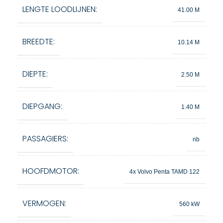
LENGTE LOODLIJNEN:
41.00 M
BREEDTE:
10.14 M
DIEPTE:
2.50 M
DIEPGANG:
1.40 M
PASSAGIERS:
nb
HOOFDMOTOR:
4x Volvo Penta TAMD 122
VERMOGEN:
560 kW