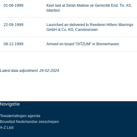
01-06-1999:
Keel laid at Selah Makine ve Gemicilik End. Tic. AS,
Istanbul.
22-09-1999:
Launched an delivered to Reederei Hillern Warrings
GmbH & Co. KG, Carolinensiel.
08-12-1999:
Arrived on board “DITZUM” in Bremerhaven.
Latest data adjustment: 26-02-2024
Navigatie
Tewaterlatingen agenda
Bouwlijst Nederlandse zeeschepen
A-Z Lijst