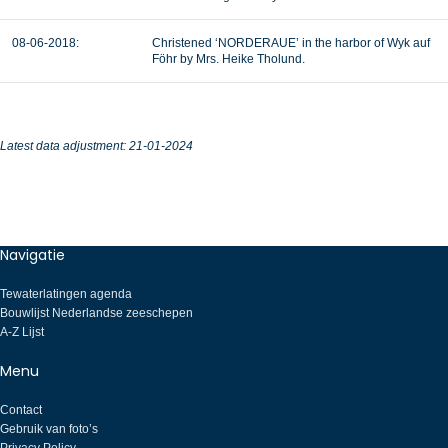
08-06-2018:
Christened ‘NORDERAUE’ in the harbor of Wyk auf
Föhr by Mrs. Heike Tholund.
Latest data adjustment: 21-01-2024
Navigatie
Tewaterlatingen agenda
Bouwlijst Nederlandse zeeschepen
A-Z Lijst
Menu
Contact
Gebruik van foto’s