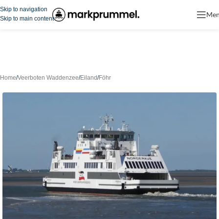
Skip to navigation
Me
Skip to main content
Home
/
Veerboten Waddenzee
/
Eiland
/
Föhr