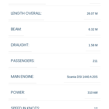
LENGTH OVERALL:
26.07 M
BEAM:
6.32 M
DRAUGHT:
1.58 M
PASSENGERS:
211
MAIN ENGINE:
Scania DSI 1440 A 20S
POWER:
310 kW
SPEED IN KNOTS:
12