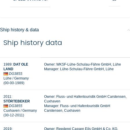
Ship history & data
Ship history data
1989
:
DAT OLE
Owner: WKSF-
Lühe-Schulau-Fähre GmbH, Lühe
LAND
Manager:
Lühe-Schulau-Fähre GmbH, Lühe
DG3855
Lühe / Germany
(00-00-1989
)
2011
:
Owner: Fluss- und Hafentouristik GmbH Carstensen
,
STÖRTEBEKER
Cuxhaven
DG3855
Manager: Fluss- und Hafentouristik GmbH
Cuxhaven / Germany
Carstensen
, Cuxhaven
(30-12-2011
)
2019
:
Owner:
Reederei Cassen Eils GmbH & Co. KG,