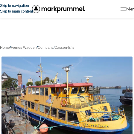
Skip to navigation
Me
Skip to main content
Home
/
Ferries Wadden
/
Company
/
Cassen-Eils