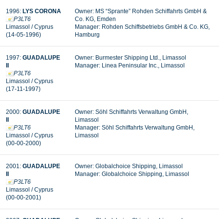
1996:
LYS CORONA
Owner: MS “Sprante” Rohden Schiffahrts GmbH &
P3LT6
Co. KG, Emden
Limassol / Cyprus
Manager: Rohden Schiffsbetriebs GmbH & Co. KG,
(14-05-1996)
Hamburg
1997:
GUADALUPE
Owner: Burmester Shipping Ltd., Limassol
II
Manager: Linea Peninsular Inc., Limassol
P3LT6
Limassol / Cyprus
(17-11-1997)
2000:
GUADALUPE
Owner: Söhl Schiffahrts Verwaltung GmbH,
II
Limassol
P3LT6
Manager: Söhl Schiffahrts Verwaltung GmbH,
Limassol / Cyprus
Limassol
(00-00-2000)
2001:
GUADALUPE
Owner: Globalchoice Shipping, Limassol
II
Manager: Globalchoice Shipping, Limassol
P3LT6
Limassol / Cyprus
(00-00-2001)