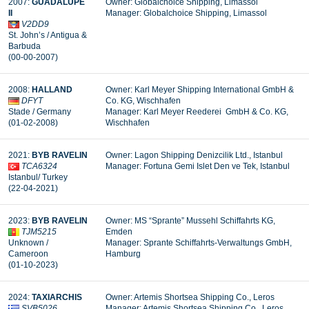
2007:
GUADALUPE
Owner: Globalchoice Shipping, Limassol
II
Manager: Globalchoice Shipping, Limassol
V2DD9
St. John’s / Antigua &
Barbuda
(00-00-2007)
2008:
HALLAND
Owner: Karl Meyer Shipping International GmbH &
DFYT
Co. KG, Wischhafen
Stade / Germany
Manager:
Karl Meyer Reederei GmbH & Co. KG,
(01-02-2008)
Wischhafen
2021:
BYB RAVELIN
Owner: Lagon Shipping Denizcilik Ltd., Istanbul
TCA6324
Manager: Fortuna Gemi Islet Den ve Tek, Istanbul
Istanbul/ Turkey
(22-04-2021)
2023:
BYB RAVELIN
Owner: MS “Sprante” Mussehl Schiffahrts KG,
TJM5215
Emden
Unknown /
Manager: Sprante Schiffahrts-Verwaltungs GmbH,
Cameroon
Hamburg
(01-10-2023)
2024:
TAXIARCHIS
Owner: Artemis Shortsea Shipping Co., Leros
SVB5026
Manager: Artemis Shortsea Shipping Co., Leros