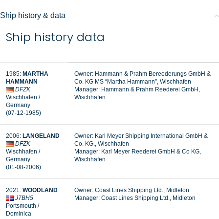
Ship history & data
Ship history data
1985:
MARTHA
Owner: Hammann & Prahm Bereederungs GmbH &
HAMMANN
Co. KG MS “Martha Hammann”, Wischhafen
DFZK
Manager:
Hammann & Prahm Reederei GmbH,
Wischhafen /
Wischhafen
Germany
(07-12-1985)
2006:
LANGELAND
Owner: Karl Meyer Shipping International GmbH &
DFZK
Co. KG., Wischhafen
Wischhafen /
Manager:
Karl Meyer Reederei GmbH & Co KG,
Germany
Wischhafen
(01-08-2006)
2021:
WOODLAND
Owner: Coast Lines Shipping Ltd., Midleton
J7BH5
Manager: Coast Lines Shipping Ltd., Midleton
Portsmouth /
Dominica