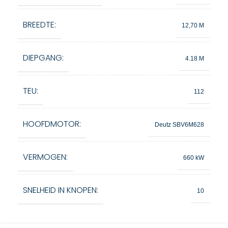
BREEDTE:
12,70 M
DIEPGANG:
4.18 M
TEU:
112
HOOFDMOTOR:
Deutz SBV6M628
VERMOGEN:
660 kW
SNELHEID IN KNOPEN:
10