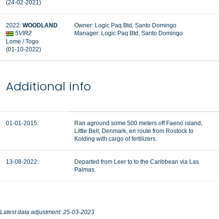
(24-02-2021)
2022:
WOODLAND
Owner: Logic Paq Btd, Santo Domingo
5VIR2
Manager: Logic Paq Btd, Santo Domingo
Lome / Togo
(01-10-2022)
Additional info
01-01-2015:
Ran aground some 500 meters off Faeno island,
Little Belt, Denmark, en route from Rostock to
Kolding with cargo of fertilizers.
13-08-2022:
Departed from Leer to to the Caribbean via Las
Palmas.
Latest data adjustment: 25-03-2023