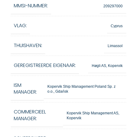
MMSI-NUMMER:
209297000
VLAG:
Cyprus
THUISHAVEN:
Limassol
GEREGISTREERDE EIGENAAR:
Høgli AS, Kopervik
ISM
Kopervik Ship Management Poland Sp. z
MANAGER:
o.o., Gdańsk
COMMERCIEEL
Kopervik Ship Management AS,
MANAGER:
Kopervik