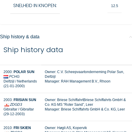
SNELHEID IN KNOPEN:
12.5
Ship history & data
Ship history data
2000:
POLAR SUN
Owner: C.V. Scheepvaartonderneming Polar Sun,
PCHG
Delfzijl
Delfzijl / Netherlands
Manager: RAH Management B.V., Rhoon
(21-01-2000)
2003:
FRISIAN SUN
Owner: Briese SchiffahrtBriese Schiffahrts GmbH &
ZDGD3
Co. KG MS “Roter Sand”, Leer
Gibraltar / Gibraltar
Manager:
Briese Schiffahrts GmbH & Co. KG, Leer
(29-12-2003)
2010:
FRI SKIEN
Owner: Høgli AS, Kopervik