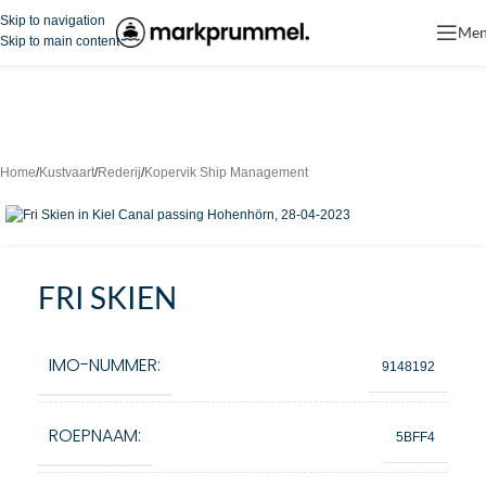
Skip to navigation
Me
Skip to main content
Home
/
Kustvaart
/
Rederij
/
Kopervik Ship Management
FRI SKIEN
IMO-NUMMER:
9148192
ROEPNAAM:
5BFF4