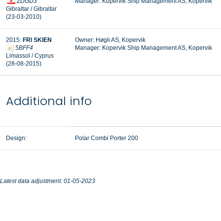
ZDGD3
Manager:
Kopervik Ship Management AS, Kopervik
Gibraltar / Gibraltar
(23-03-2010)
2015:
FRI SKIEN
Owner: Høgli AS, Kopervik
5BFF4
Manager: Kopervik Ship Management AS, Kopervik
Limassol / Cyprus
(28-08-2015)
Additional info
Design:
Polar Combi Porter 200
Latest data adjustment: 01-05-2023