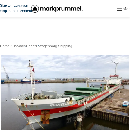
Skip to navigation
Me
Skip to main content
Home
/
Kustvaart
/
Rederij
/
Wagenborg Shipping