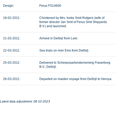
Design:
Ferus FS14600
18-02-2011:
Christened by Mrs. Ineke Smit-Rutgers (wife of
former director Jan Smit of Ferus Smit Shipyards
B.V.) and launched.
21-03-2011:
Arrived in Delfzijl from Leer.
22-03-2011:
Sea trials on river Ems from Delfzijl.
25-03-2011:
Delivered to Scheepvaartonderneming Fraserborg
B.V., Delfzijl.
26-03-2011:
Departed on maiden voyage from Delfzijl to Heroya.
Latest data adjustment: 08-10-2023