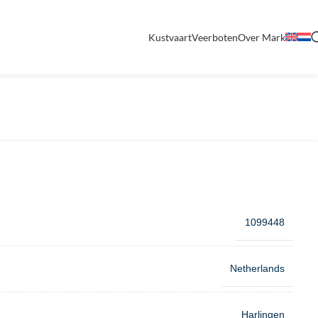
Kustvaart
Veerboten
Over Mark
1099448
Netherlands
Harlingen