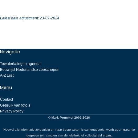
Latest data adjustment: 23-07-2024
Navigatie
Tewaterlatingen agenda
Bouwlijst Nederlandse zeeschepen
A-Z Lijst
Menu
Contact
Gebruik van foto’s
Privacy Policy
© Mark Prummel 2002-2026
Hoewel alle informatie zorgvuldig en naar beste weten is samengesteld, wordt geen garantie
gegeven ten aanzien van de juistheid of volledigheid ervan.