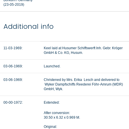
Borkum
/ Germany
(23-05-2019
)
Additional info
11-03-1969:
Keel laid at Husumer Schiffswerft Inh. Gebr. Kröger
GmbH & Co. KG, Husum.
03-06-1969:
Launched.
03-06-1969:
Christened by Mrs. Erika Lesch and delivered to
Wyker Dampfschiffs Reederei Föhr-Amrum (WDR)
GmbH, Wyk.
00-00-1972:
Extended:
After conversion:
30.50 x 6.32 x 0.969 M.
Original: