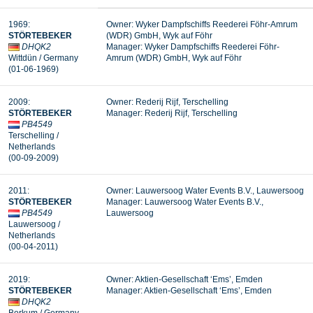
1969
:
Owner: Wyker Dampfschiffs Reederei Föhr-Amrum
STÖRTEBEKER
(WDR) GmbH, Wyk auf Föhr
DHQK2
Manager:
Wyker Dampfschiffs Reederei Föhr-
Wittdün
/ Germany
Amrum (WDR) GmbH, Wyk auf Föhr
(01-06-1969
)
2009
:
Owner: Rederij Rijf, Terschelling
STÖRTEBEKER
Manager: Rederij Rijf, Terschelling
PB4549
Terschelling
/
Netherlands
(00-09-2009
)
2011
:
Owner: Lauwersoog Water Events B.V., Lauwersoog
STÖRTEBEKER
Manager: Lauwersoog Water Events B.V.,
PB4549
Lauwersoog
Lauwersoog
/
Netherlands
(00-04-2011
)
2019
:
Owner: Aktien-Gesellschaft ‘Ems’, Emden
STÖRTEBEKER
Manager:
Aktien-Gesellschaft ‘Ems’, Emden
DHQK2