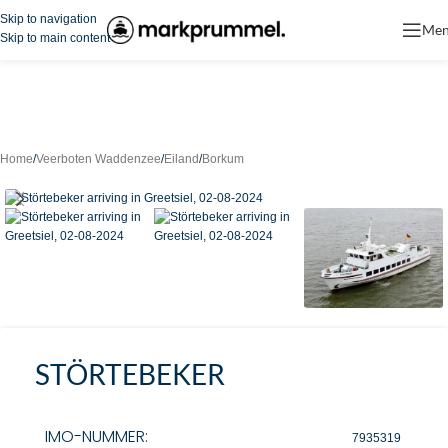
Skip to navigation
Me
Skip to main content
Home
/
Veerboten Waddenzee
/
Eiland
/
Borkum
STÖRTEBEKER
IMO-NUMMER:
7935319