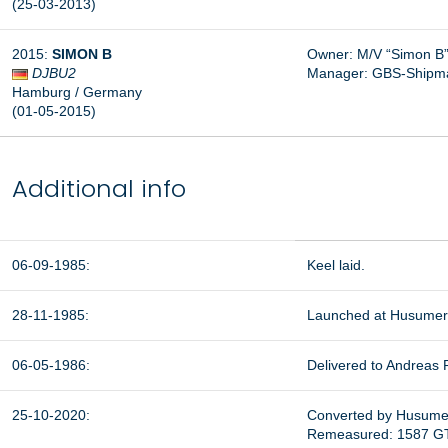
(25-03-2013)
2015:
SIMON B
Owner: M/V “Simon B
DJBU2
Manager: GBS-Shipm
Hamburg / Germany
(01-05-2015)
Additional info
06-09-1985:
Keel laid.
28-11-1985:
Launched at Husumer 
06-05-1986:
Delivered to Andreas 
25-10-2020:
Converted by Husumer 
Remeasured: 1587 GT