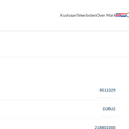
Kustvaart
Veerboten
Over Mark
8511029
DJBU2
218801000