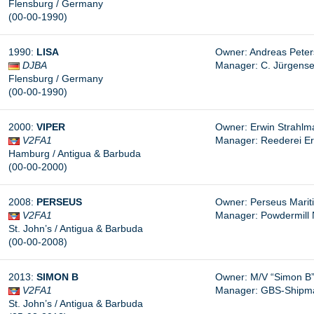
Flensburg / Germany
(00-00-1990)
1990:
LISA
Owner: Andreas Peter
DJBA
Manager: C. Jürgensen
Flensburg / Germany
(00-00-1990)
2000:
VIPER
Owner: Erwin Strahlm
V2FA1
Manager: Reederei Er
Hamburg / Antigua & Barbuda
(00-00-2000)
2008:
PERSEUS
Owner: Perseus Mariti
V2FA1
Manager: Powdermill N
St. John’s / Antigua & Barbuda
(00-00-2008)
2013:
SIMON B
Owner: M/V “Simon B
V2FA1
Manager: GBS-Shipm
St. John’s / Antigua & Barbuda