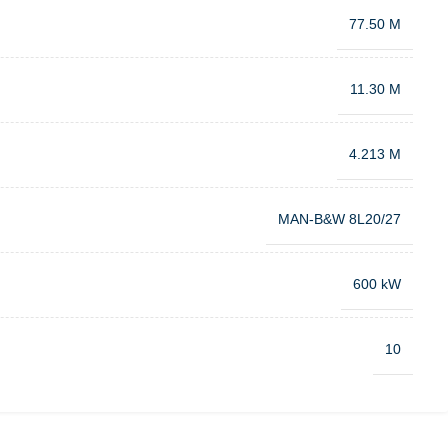
77.50 M
11.30 M
4.213 M
MAN-B&W 8L20/27
600 kW
10