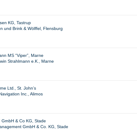
sen KG, Tastrup
 und Brink & Wölffel, Flensburg
ann MS “Viper”, Marne
win Strahlmann e.K., Marne
me Ltd., St. John’s
avigation Inc., Alimos
” GmbH & Co KG, Stade
anagement GmbH & Co. KG, Stade