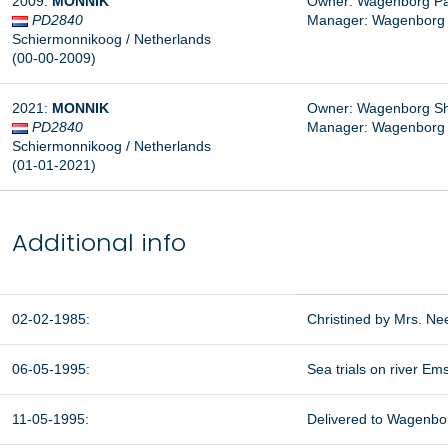
2009
:
MONNIK
Owner: Wagenborg Pass
PD2840
Manager: Wagenborg Pa
Schiermonnikoog / Netherlands
(00-00-2009
)
2021
:
MONNIK
Owner: Wagenborg Shipi
PD2840
Manager: Wagenborg Pa
Schiermonnikoog / Netherlands
(01-01-2021
)
Additional info
02-02-1985:
Christined by Mrs. Ne
06-05-1995:
Sea trials on river Ems
11-05-1995:
Delivered to Wagenbor