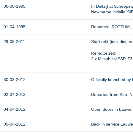
00-00-1995:
In Delfzijl at Scheeps
New name initially ‘SI
01-04-1995:
Renamed ‘ROTTUM’, h
29-08-2011:
Start refit (including 
Remotorized:
2 x Mitsubishi S6R-Z
30-03-2012:
Officially launched b
02-04-2012:
Departed from Kon. N
04-04-2012:
Open doors in Lauwe
05-04-2012:
Back in service Lauw