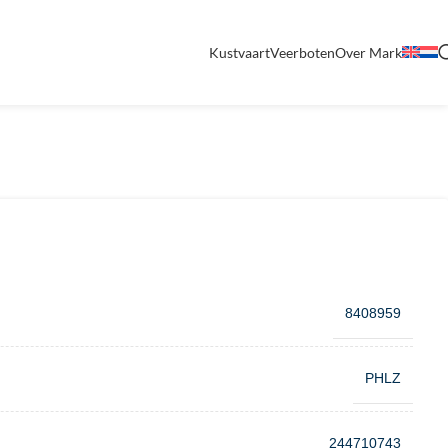
Kustvaart
Veerboten
Over Mark
8408959
PHLZ
244710743