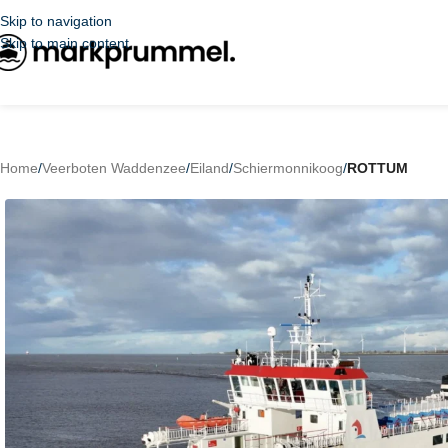
Skip to navigation
Skip to main content
Home
/
Veerboten Waddenzee
/
Eiland
/
Schiermonnikoog
/
ROTTUM