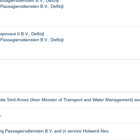
agiersdiensten B.V., Delfzijl
ssagiersdiensten B.V., Delfzijl
nvest II B.V., Delfzijl
ssagiersdiensten B.V., Delfzijl
elie Smit-Kroes (then Minister of Transport and Water Management) an
.
g Passagiersdiensten B.V. and in service Holwerd-Nes.