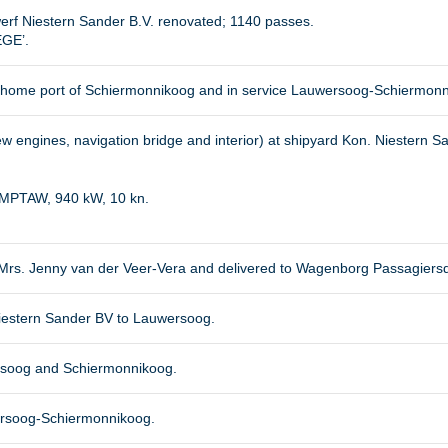
werf Niestern Sander B.V. renovated; 1140 passes.
EGE’.
ome port of Schiermonnikoog and in service Lauwersoog-Schiermonn
new engines, navigation bridge and interior) at shipyard Kon. Niestern San
3MPTAW, 940 kW, 10 kn.
y Mrs. Jenny van der Veer-Vera and delivered to Wagenborg Passagiersd
iestern Sander BV to Lauwersoog.
rsoog and Schiermonnikoog.
ersoog-Schiermonnikoog.