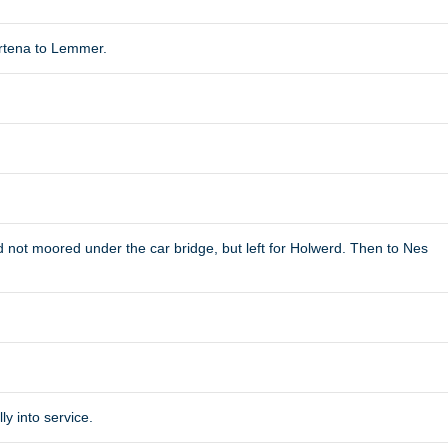
rtena to Lemmer.
 not moored under the car bridge, but left for Holwerd. Then to Nes
y into service.