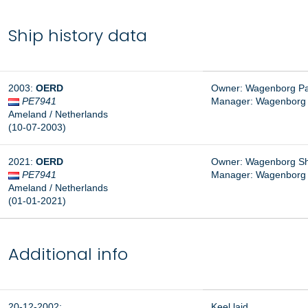
Ship history data
2003
:
OERD
Owner: Wagenborg Pass
PE7941
Manager:
Wagenborg P
Ameland
/ Netherlands
(10-07-2003
)
2021
:
OERD
Owner: Wagenborg Shipi
PE7941
Manager: Wagenborg Pa
Ameland
/ Netherlands
(01-01-2021
)
Additional info
20-12-2002:
Keel laid.