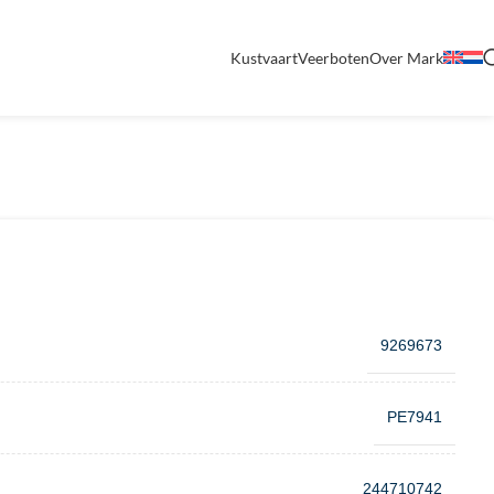
Kustvaart
Veerboten
Over Mark
9269673
PE7941
244710742