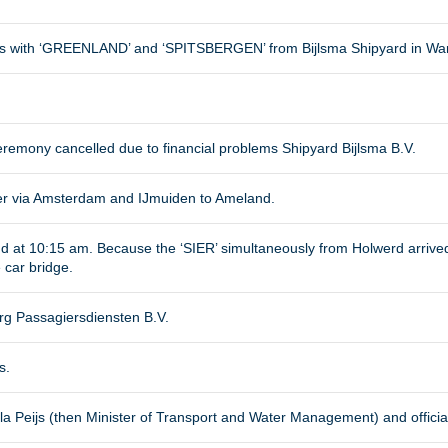
ons with ‘GREENLAND’ and ‘SPITSBERGEN’ from Bijlsma Shipyard in Wa
eremony cancelled due to financial problems Shipyard Bijlsma B.V.
r via Amsterdam and IJmuiden to Ameland.
nd at 10:15 am. Because the ‘SIER’ simultaneously from Holwerd arrived
car bridge.
rg Passagiersdiensten B.V.
s.
la Peijs
(then Minister of Transport and Water Management) and officiall