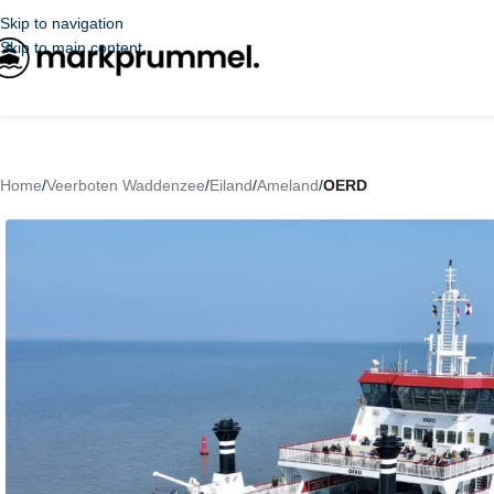
Skip to navigation
Skip to main content
Home
/
Veerboten Waddenzee
/
Eiland
/
Ameland
/
OERD