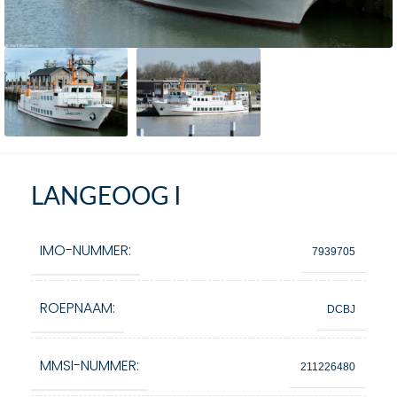
LANGEOOG I
IMO-NUMMER:
7939705
ROEPNAAM:
DCBJ
MMSI-NUMMER:
211226480