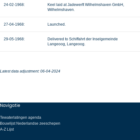
24-02-1968
:
Keel laid at
Jadewerft Wilhelmshaven GmbH,
Wilhelmshaven.
27-04-1968:
Launched.
29-05-1968:
Delivered to Schiffahrt der Inselgemeinde
Langeoog, Langeoog.
Latest data adjustment: 06
-04-2024
Navigatie
Tewaterlatingen agenda
Bouwlijst Nederlandse zeeschepen
A-Z Lijst