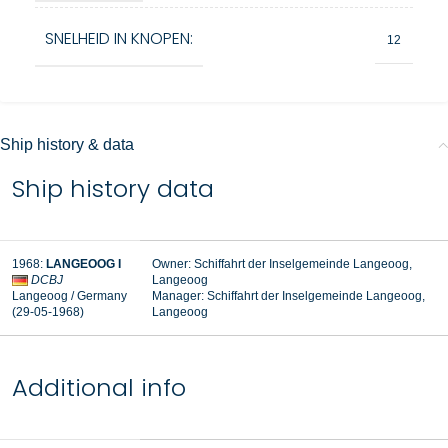
SNELHEID IN KNOPEN:
12
Ship history & data
Ship history data
1968
:
LANGEOOG I
Owner: Schiffahrt der Inselgemeinde Langeoog,
DCBJ
Langeoog
Langeoog / Germany
Manager:
Schiffahrt der Inselgemeinde Langeoog,
(29-05-1968
)
Langeoog
Additional info