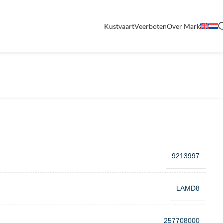
Kustvaart
Veerboten
Over Mark
9213997
LAMD8
257708000