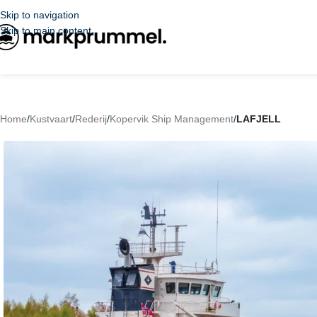
Skip to navigation
Skip to main content
Home
/
Kustvaart
/
Rederij
/
Kopervik Ship Management
/
LAFJELL