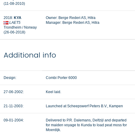
(11-08-2010)
2018:
KYA
Owner: Berge Rederi AS, Hitra
LAET5
Manager:
Berge Rederi AS, Hitra
Trondheim / Norway
(26-06-2018)
Additional info
Design:
Combi Porter 6000
27-06-2002:
Keel laid.
21-11-2003:
Launched at Scheepswerf Peters B.V., Kampen
09-01-2004:
Delivered to P.R. Dalemans, Delfzijl and departed
for maiden voyage to Kunda to load peat moss for
Moerdijk.