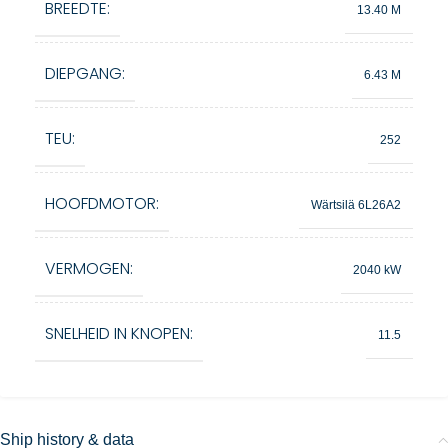
BREEDTE:
13.40 M
DIEPGANG:
6.43 M
TEU:
252
HOOFDMOTOR:
Wärtsilä 6L26A2
VERMOGEN:
2040 kW
SNELHEID IN KNOPEN:
11.5
Ship history & data