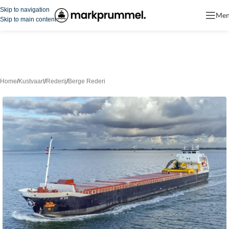
Skip to navigation
Me
Skip to main content
Home
/
Kustvaart
/
Rederij
/
Berge Rederi