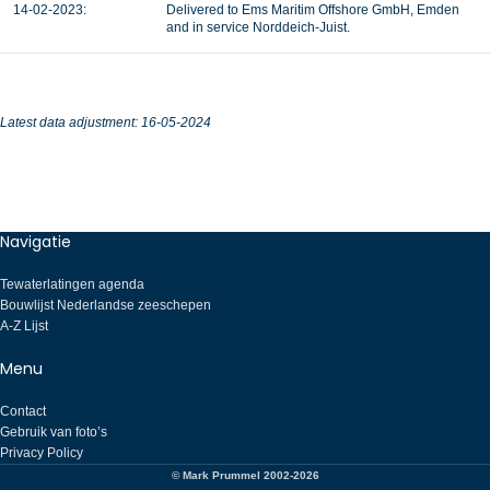
14-02-2023:
Delivered to
Ems Maritim Offshore GmbH, Emden
and in service Norddeich-Juist.
Latest data adjustment:
16-05-2024
Navigatie
Tewaterlatingen agenda
Bouwlijst Nederlandse zeeschepen
A-Z Lijst
Menu
Contact
Gebruik van foto’s
Privacy Policy
© Mark Prummel 2002-2026