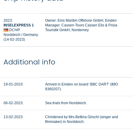
2023
:
Owner:
Ems Maritim Offshore GmbH, Emden
INSELEXPRESS 1
Manager:
Cassen-Tours Cassen Eils & Frisia
DCHR
Touristik GmbH, Norderney
Norddeich
/ Germany
(14-02-2023
)
Additional info
19-01-2023:
Arrived in Emden on board ‘BBC DART’ (IMO
9360207).
06-02-2023:
Sea trials from Norddeich.
13-02-2023:
Christened by Mrs.
Bettina Göschl
(singer and
filmmaker) in Norddeich.