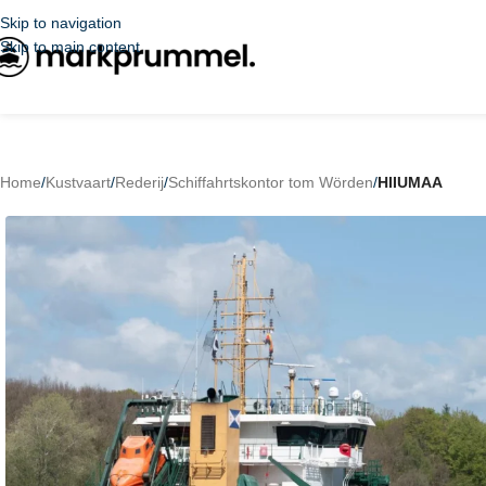
Skip to navigation
Skip to main content
Home
/
Kustvaart
/
Rederij
/
Schiffahrtskontor tom Wörden
/
HIIUMAA