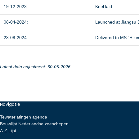
19-12-2023:
Keel laid.
08-04-2024:
Launched at Jiangsu D
23-08-2024:
Delivered to MS “Hii
Latest data adjustment: 30-05-2026
Navigatie
Tewaterlatingen agenda
Bouwlijst Nederlandse zeeschepen
A-Z Lijst