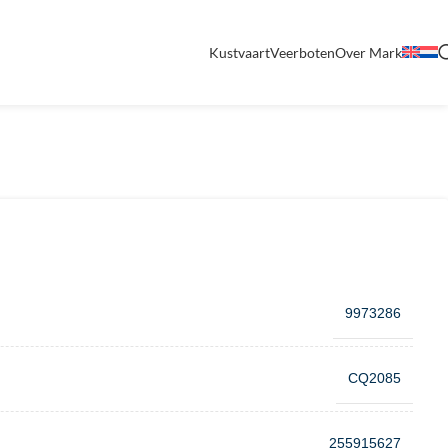
Kustvaart
Veerboten
Over Mark
9973286
CQ2085
255915627