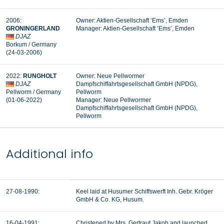
2006
:
Owner: Aktien-Gesellschaft ‘Ems’, Emden
GRONINGERLAND
Manager:
Aktien-Gesellschaft ‘Ems’, Emden
DJAZ
Borkum
/ Germany
(24-03-2006
)
2022
:
RUNGHOLT
Owner: Neue Pellwormer
DJAZ
Dampfschiffahrtsgesellschaft GmbH (NPDG),
Pellworm
/ Germany
Pellworm
(01-06-2022
)
Manager:
Neue Pellwormer
Dampfschiffahrtsgesellschaft GmbH (NPDG),
Pellworm
Additional info
27-08-1990:
Keel laid at Husumer Schiffswerft Inh. Gebr. Kröger
GmbH & Co. KG, Husum.
16-04-1991:
Christened by Mrs. Gertraut Jakob and launched.