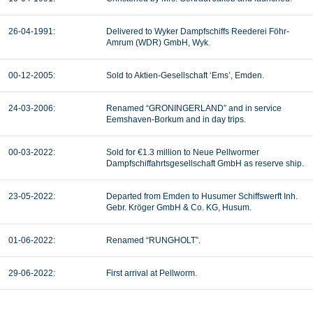
26-04-1991:
Delivered to Wyker Dampfschiffs Reederei Föhr-
Amrum (WDR) GmbH, Wyk.
00-12-2005:
Sold to Aktien-Gesellschaft ‘Ems’, Emden.
24-03-2006:
Renamed “GRONINGERLAND” and in service
Eemshaven-Borkum and in day trips.
00-03-2022:
Sold for €1.3 million to Neue Pellwormer
Dampfschiffahrtsgesellschaft GmbH as reserve ship.
23-05-2022:
Departed from Emden to Husumer Schiffswerft Inh.
Gebr. Kröger GmbH & Co. KG, Husum.
01-06-2022:
Renamed “RUNGHOLT”.
29-06-2022:
First arrival at Pellworm.