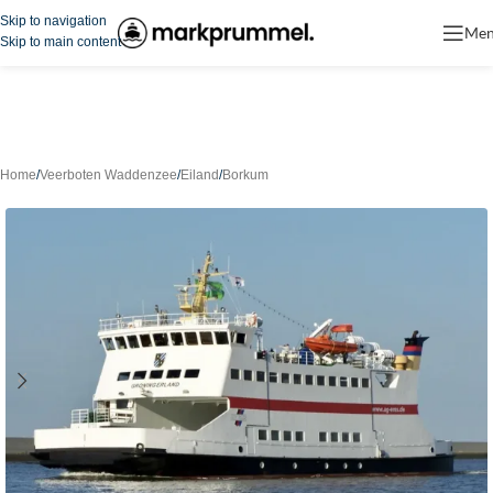
Skip to navigation
Me
Skip to main content
Home
/
Veerboten Waddenzee
/
Eiland
/
Borkum