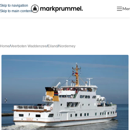
Skip to navigation
Me
Skip to main content
Home
/
Veerboten Waddenzee
/
Eiland
/
Norderney