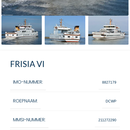
FRISIA VI
IMO-NUMMER:
8827179
ROEPNAAM:
DCWP
MMSI-NUMMER:
211272290