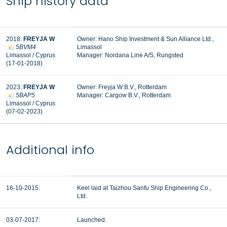
Ship history data
2018:
FREYJA W
Owner: Hano Ship Investment & Sun Alliance Ltd.,
5BVM4
Limassol
Limassol / Cyprus
Manager: Nordana Line A/S, Rungsted
(17-01-2018)
2023:
FREYJA W
Owner: Freyja W B.V., Rotterdam
5BAP5
Manager:
Cargow B.V., Rotterdam
Limassol / Cyprus
(07-02-2023)
Additional info
16-10-2015:
Keel laid at Taizhou Sanfu Ship Engineering Co.,
Ltd.
03-07-2017:
Launched.