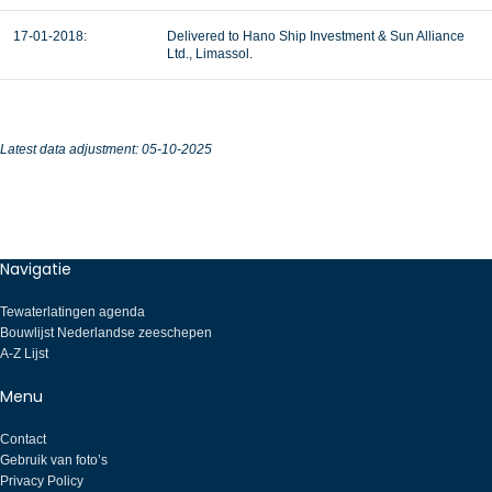
17-01-2018:
Delivered to Hano Ship Investment & Sun Alliance
Ltd., Limassol.
Latest data adjustment: 05-10-2025
Navigatie
Tewaterlatingen agenda
Bouwlijst Nederlandse zeeschepen
A-Z Lijst
Menu
Contact
Gebruik van foto’s
Privacy Policy