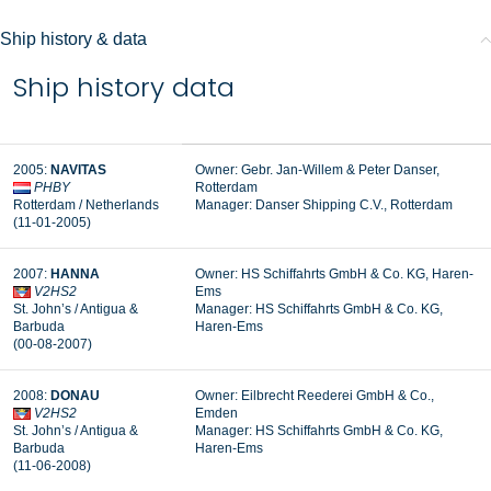
Ship history & data
Ship history data
2005:
NAVITAS
Owner: Gebr. Jan-Willem & Peter Danser,
PHBY
Rotterdam
Rotterdam / Netherlands
Manager: Danser Shipping C.V., Rotterdam
(11-01-2005)
2007:
HANNA
Owner: HS Schiffahrts GmbH & Co. KG, Haren-
V2HS2
Ems
St. John’s / Antigua &
Manager:
HS Schiffahrts GmbH & Co. KG,
Barbuda
Haren-Ems
(00-08-2007)
2008:
DONAU
Owner: Eilbrecht Reederei GmbH & Co.,
V2HS2
Emden
St. John’s / Antigua &
Manager: HS Schiffahrts GmbH & Co. KG,
Barbuda
Haren-Ems
(11-06-2008)