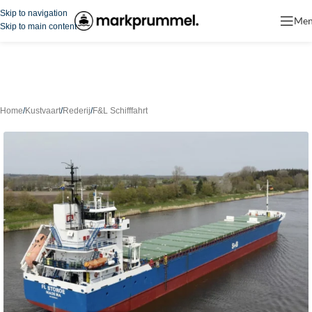
Skip to navigation
Me
Skip to main content
Home
/
Kustvaart
/
Rederij
/
F&L Schifffahrt