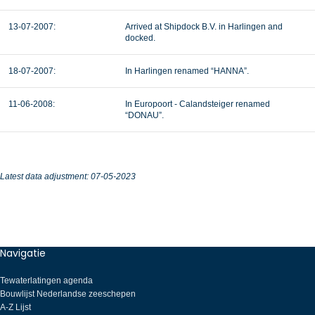
13-07-2007:
Arrived at Shipdock B.V. in Harlingen and
docked.
18-07-2007:
In Harlingen renamed “HANNA”.
11-06-2008:
In Europoort - Calandsteiger renamed
“DONAU”.
Latest data adjustment: 07-05-2023
Navigatie
Tewaterlatingen agenda
Bouwlijst Nederlandse zeeschepen
A-Z Lijst