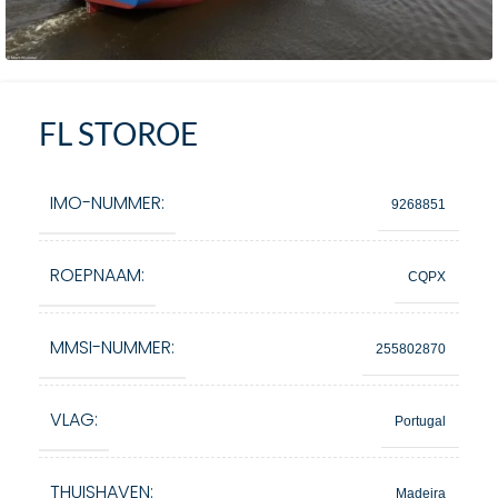
FL STOROE
IMO-NUMMER:
9268851
ROEPNAAM:
CQPX
MMSI-NUMMER:
255802870
VLAG:
Portugal
THUISHAVEN:
Madeira