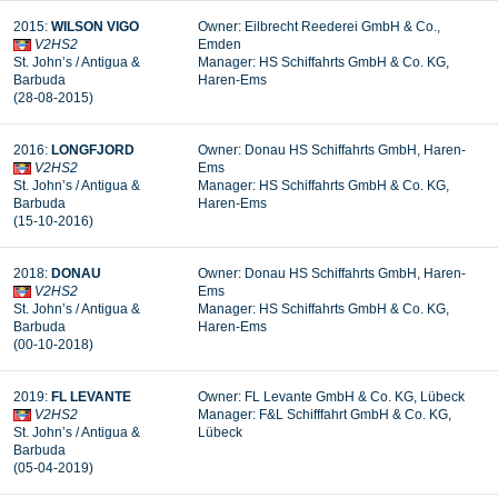
2015:
WILSON VIGO
Owner: Eilbrecht Reederei GmbH & Co.,
V2HS2
Emden
St. John’s / Antigua &
Manager: HS Schiffahrts GmbH & Co. KG,
Barbuda
Haren-Ems
(28-08-2015)
2016:
LONGFJORD
Owner: Donau HS Schiffahrts GmbH, Haren-
V2HS2
Ems
St. John’s / Antigua &
Manager: HS Schiffahrts GmbH & Co. KG,
Barbuda
Haren-Ems
(15-10-2016)
2018:
DONAU
Owner: Donau HS Schiffahrts GmbH, Haren-
V2HS2
Ems
St. John’s / Antigua &
Manager: HS Schiffahrts GmbH & Co. KG,
Barbuda
Haren-Ems
(00-10-2018)
2019:
FL LEVANTE
Owner: FL Levante GmbH & Co. KG, Lübeck
V2HS2
Manager:
F&L Schifffahrt GmbH & Co. KG,
St. John’s / Antigua &
Lübeck
Barbuda
(05-04-2019)