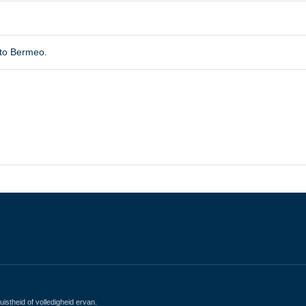
 to Bermeo.
istheid of volledigheid ervan.