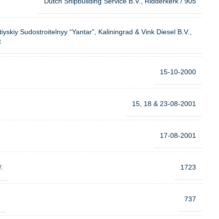
Dutch Shipbuilding Service B.V., Ridderkerk / 905
tiyskiy Sudostroitelnyy “Yantar”, Kaliningrad & Vink Diesel B.V.,
t
15-10-2000
15, 18 & 23-08-2001
17-08-2001
:
1723
:
737