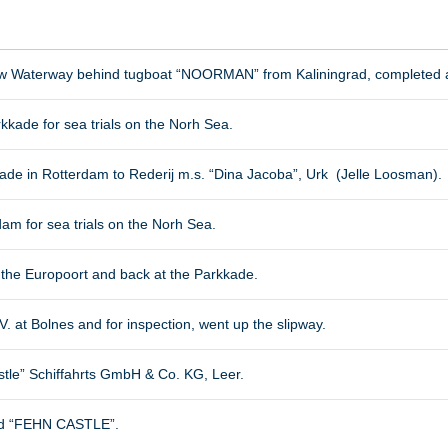
ew Waterway behind tugboat “NOORMAN” from Kaliningrad, completed at 
kkade for sea trials on the Norh Sea.
kade in Rotterdam to Rederij m.s. “Dina Jacoba”, Urk (Jelle Loosman).
am for sea trials on the Norh Sea.
the Europoort and back at the Parkkade.
V. at Bolnes and for inspection, went up the slipway.
stle” Schiffahrts GmbH & Co. KG, Leer.
ed “FEHN CASTLE”.