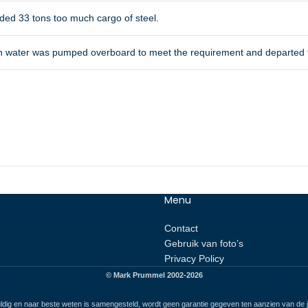
aded 33 tons too much cargo of steel.
sh water was pumped overboard to meet the requirement and departed
Menu
Contact
Gebruik van foto’s
Privacy Policy
© Mark Prummel 2002-2026
ldig en naar beste weten is samengesteld, wordt geen garantie gegeven ten aanzien van de ju