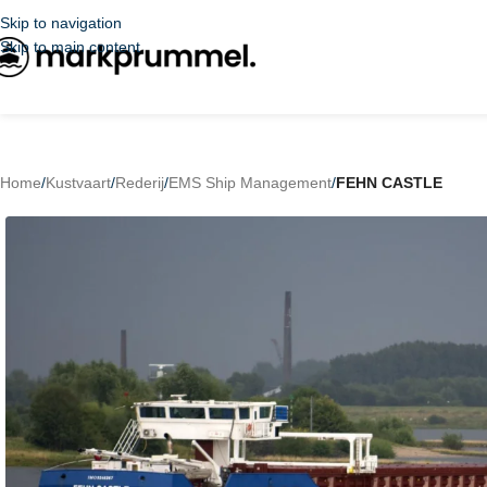
Skip to navigation
Skip to main content
Home
/
Kustvaart
/
Rederij
/
EMS Ship Management
/
FEHN CASTLE