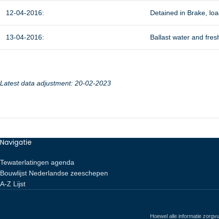
12-04-2016:
Detained in Brake, lo
13-04-2016:
Ballast water and fre
Latest data adjustment: 20-02-2023
Navigatie
Tewaterlatingen agenda
Bouwlijst Nederlandse zeeschepen
A-Z Lijst
Hoewel alle informatie zorgvu