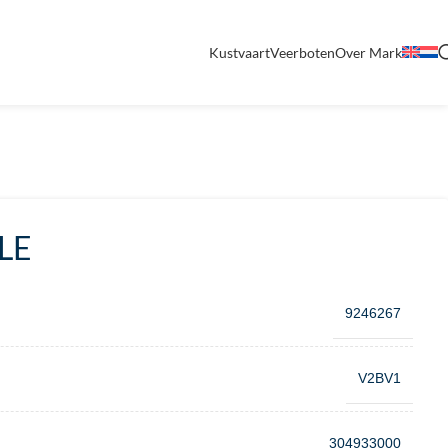
Kustvaart
Veerboten
Over Mark
LE
9246267
V2BV1
304933000