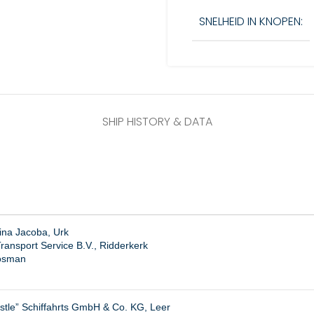
SNELHEID IN KNOPEN:
SHIP HISTORY & DATA
ina Jacoba, Urk
ansport Service B.V., Ridderkerk
oosman
stle” Schiffahrts GmbH & Co. KG, Leer