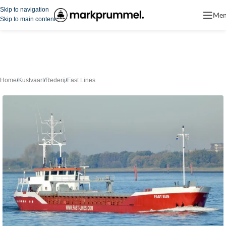
Skip to navigation
Me
Skip to main content
Home
/
Kustvaart
/
Rederij
/
Fast Lines