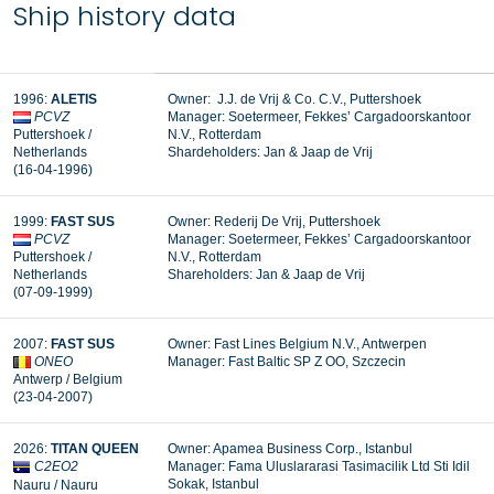
Ship history data
1996:
ALETIS
Owner: J.J. de Vrij & Co. C.V., Puttershoek
PCVZ
Manager: Soetermeer, Fekkes’ Cargadoorskantoor
Puttershoek /
N.V., Rotterdam
Netherlands
Shardeholders: Jan & Jaap de Vrij
(16-04-1996)
1999:
FAST SUS
Owner: Rederij De Vrij, Puttershoek
PCVZ
Manager: Soetermeer, Fekkes’ Cargadoorskantoor
Puttershoek /
N.V., Rotterdam
Netherlands
Shareholders: Jan & Jaap de Vrij
(07-09-1999)
2007:
FAST SUS
Owner: Fast Lines Belgium N.V., Antwerpen
ONEO
Manager:
Fast Baltic SP Z OO, Szczecin
Antwerp / Belgium
(23-04-2007)
2026:
TITAN QUEEN
Owner: Apamea Business Corp., Istanbul
C2EO2
Manager: Fama Uluslararasi Tasimacilik Ltd Sti Idil
Sokak, Istanbul
Nauru / Nauru