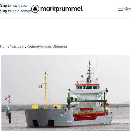
Skip to navigation
Me
Skip to main content
Home
/
Kustvaart
/
Rederij
/
Amasus Shipping