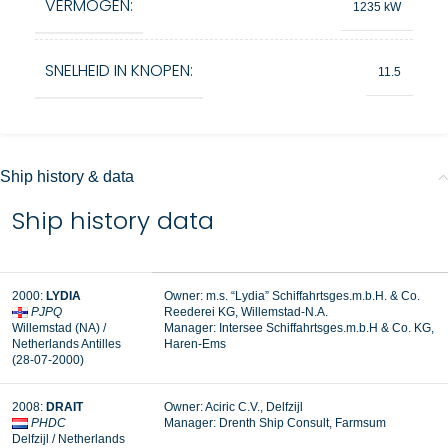
VERMOGEN:
1235 kW
SNELHEID IN KNOPEN:
11.5
Ship history & data
Ship history data
2000:
LYDIA
Owner: m.s. “Lydia” Schiffahrtsges.m.b.H. & Co.
PJPQ
Reederei KG, Willemstad-N.A.
Willemstad (NA) /
Manager:
Intersee Schiffahrtsges.m.b.H & Co. KG,
Netherlands Antilles
Haren-Ems
(28-07-2000)
2008:
DRAIT
Owner: Aciric C.V., Delfzijl
PHDC
Manager: Drenth Ship Consult, Farmsum
Delfzijl / Netherlands