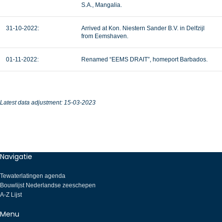
S.A., Mangalia.
31-10-2022:
Arrived at Kon. Niestern Sander B.V. in Delfzijl
from Eemshaven.
01-11-2022:
Renamed “EEMS DRAIT”, homeport Barbados.
Latest data adjustment: 15-03-2023
Navigatie
Tewaterlatingen agenda
Bouwlijst Nederlandse zeeschepen
A-Z Lijst
Menu