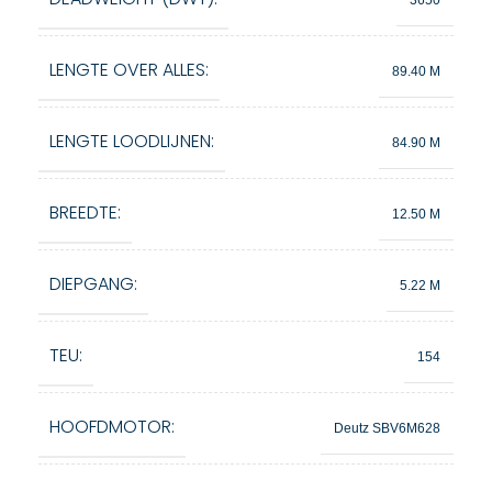
LENGTE OVER ALLES:
89.40 M
LENGTE LOODLIJNEN:
84.90 M
BREEDTE:
12.50 M
DIEPGANG:
5.22 M
TEU:
154
HOOFDMOTOR:
Deutz SBV6M628