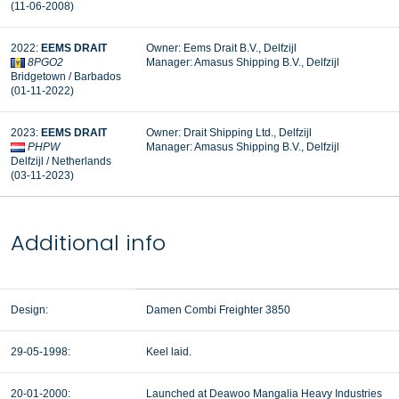
(11-06-2008)
2022:
EEMS DRAIT
Owner: Eems Drait B.V., Delfzijl
8PGO2
Manager:
Amasus Shipping B.V., Delfzijl
Bridgetown / Barbados
(01-11-2022)
2023:
EEMS DRAIT
Owner: Drait Shipping Ltd., Delfzijl
PHPW
Manager: Amasus Shipping B.V., Delfzijl
Delfzijl / Netherlands
(03-11-2023)
Additional info
Design:
Damen Combi Freighter 3850
29-05-1998:
Keel laid.
20-01-2000:
Launched at Deawoo Mangalia Heavy Industries